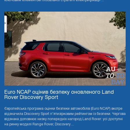
ключовим елементом глобальної стратегії електрифікації ...
Euro NCAP оцінив безпеку оновленого Land
Rover Discovery Sport
Європейська програма оцінки безпеки автомобілів (Euro NCAP) вкотре
відзначила Discovery Sport п’ятизірковим рейтингом із безпеки. Чергова
відзнака доповнює низку попередніх нагород Land Rover: усі доступні
на ринку моделі Range Rover, Discovery ...