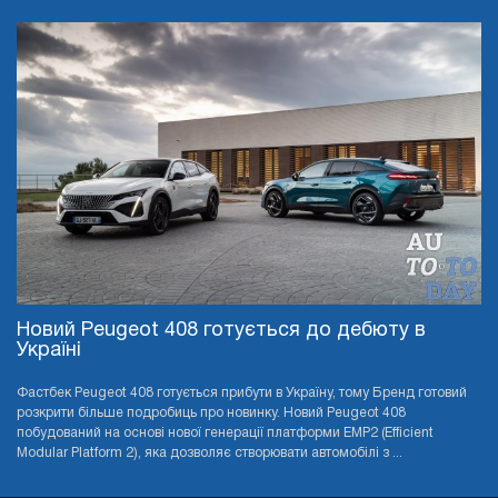
Новий Peugeot 408 готується до дебюту в
Україні
Фастбек Peugeot 408 готується прибути в Україну, тому Бренд готовий
розкрити більше подробиць про новинку. Новий Peugeot 408
побудований на основі нової генерації платформи EMP2 (Efficient
Modular Platform 2), яка дозволяє створювати автомобілі з ...