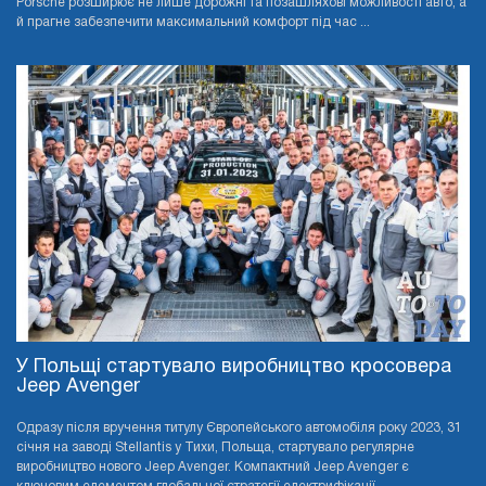
Porsche розширює не лише дорожні та позашляхові можливості авто, а
й прагне забезпечити максимальний комфорт під час ...
У Польщі стартувало виробництво кросовера
Jeep Avenger
Одразу після вручення титулу Європейського автомобіля року 2023, 31
січня на заводі Stellantis у Тихи, Польща, стартувало регулярне
виробництво нового Jeep Avenger. Компактний Jeep Avenger є