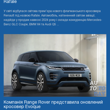
Rafale
У світі відбулася світова прем’єра нового флагманського кросовера
Renault під назвою Rafale. Автомобіль, натхненний світом авіації,
надійде у продаж навесні 2024 року і складе конкуренцію Mercedes-
Benz GLC Coupe, BMW X4 та Audi Q5 ...
Компанія Range Rover представила оновлений
кросовер Evoque