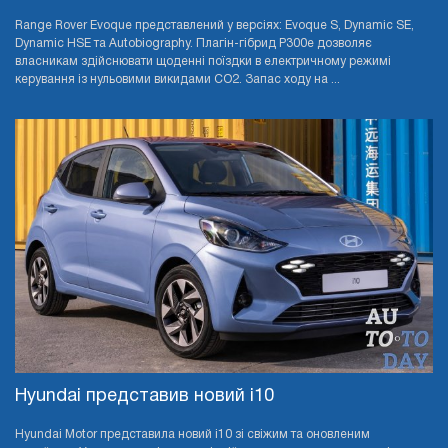
Range Rover Evoque представлений у версіях: Evoque S, Dynamic SE,
Dynamic HSE та Autobiography. Плагін-гібрид P300e дозволяє
власникам здійснювати щоденні поїздки в електричному режимі
керування із нульовими викидами CO2. Запас ходу на ...
Hyundai представив новий i10
Hyundai Motor представила новий i10 зі свіжим та оновленим