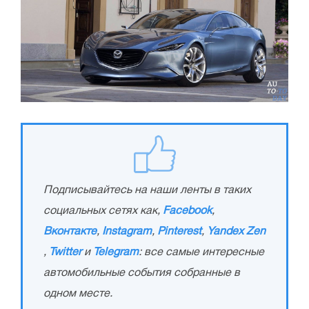
Подписывайтесь на наши ленты в таких
социальных сетях как,
Facebook
,
Вконтакте
,
Instagram
,
Pinterest
,
Yandex Zen
,
Twitter
и
Telegram
: все самые интересные
автомобильные события собранные в
одном месте.