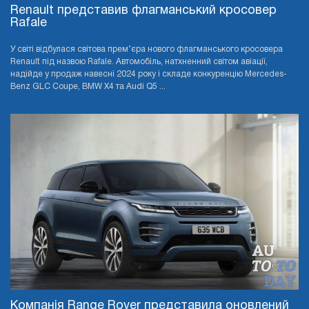
Renault представив флагманський кросовер
Rafale
У світі відбулася світова прем’єра нового флагманського кросовера
Renault під назвою Rafale. Автомобіль, натхненний світом авіації,
надійде у продаж навесні 2024 року і складе конкуренцію Mercedes-
Benz GLC Coupe, BMW X4 та Audi Q5 ...
Компанія Range Rover представила оновлений