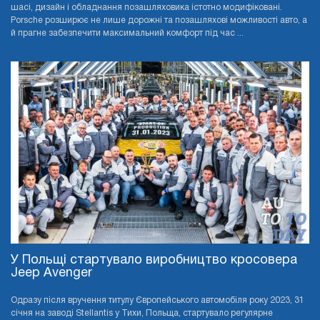
шасі, дизайн і обладнання позашляховика істотно модифіковані.
Porsche розширює не лише дорожні та позашляхові можливості авто, а
й прагне забезпечити максимальний комфорт під час ...
У Польщі стартувало виробництво кросовера
Jeep Avenger
Одразу після вручення титулу Європейського автомобіля року 2023, 31
січня на заводі Stellantis у Тихи, Польща, стартувало регулярне