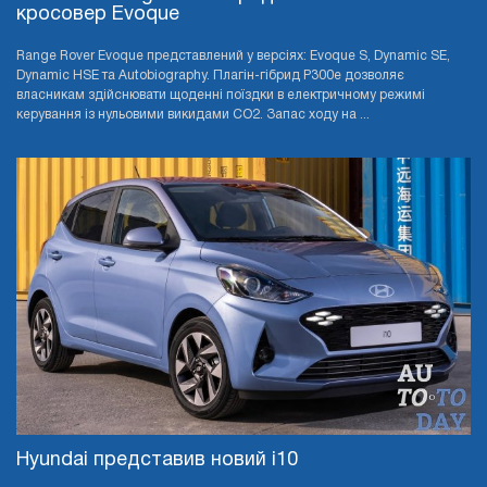
кросовер Evoque
Range Rover Evoque представлений у версіях: Evoque S, Dynamic SE,
Dynamic HSE та Autobiography. Плагін-гібрид P300e дозволяє
власникам здійснювати щоденні поїздки в електричному режимі
керування із нульовими викидами CO2. Запас ходу на ...
Hyundai представив новий i10