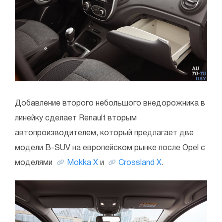
Добавление второго небольшого внедорожника в
линейку сделает Renault вторым
автопроизводителем, который предлагает две
модели B-SUV на европейском рынке после Opel с
моделями
Mokka X
и
Crossland X
.