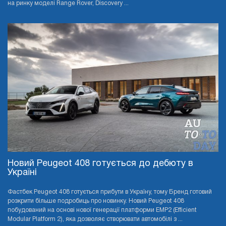
на ринку моделі Range Rover, Discovery ...
Новий Peugeot 408 готується до дебюту в
Україні
Фастбек Peugeot 408 готується прибути в Україну, тому Бренд готовий
розкрити більше подробиць про новинку. Новий Peugeot 408
побудований на основі нової генерації платформи EMP2 (Efficient
Modular Platform 2), яка дозволяє створювати автомобілі з ...