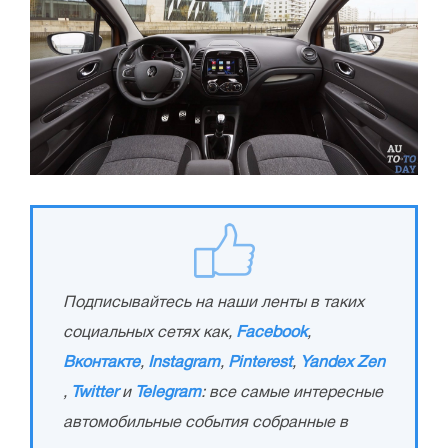
Подписывайтесь на наши ленты в таких
социальных сетях как,
Facebook
,
Вконтакте
,
Instagram
,
Pinterest
,
Yandex Zen
,
Twitter
и
Telegram
: все самые интересные
автомобильные события собранные в