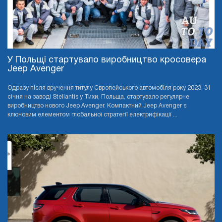
У Польщі стартувало виробництво кросовера
Jeep Avenger
Одразу після вручення титулу Європейського автомобіля року 2023, 31
січня на заводі Stellantis у Тихи, Польща, стартувало регулярне
виробництво нового Jeep Avenger. Компактний Jeep Avenger є
ключовим елементом глобальної стратегії електрифікації ...