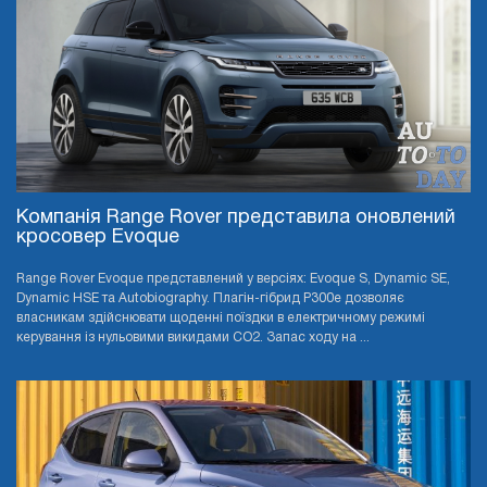
Компанія Range Rover представила оновлений
кросовер Evoque
Range Rover Evoque представлений у версіях: Evoque S, Dynamic SE,
Dynamic HSE та Autobiography. Плагін-гібрид P300e дозволяє
власникам здійснювати щоденні поїздки в електричному режимі
керування із нульовими викидами CO2. Запас ходу на ...