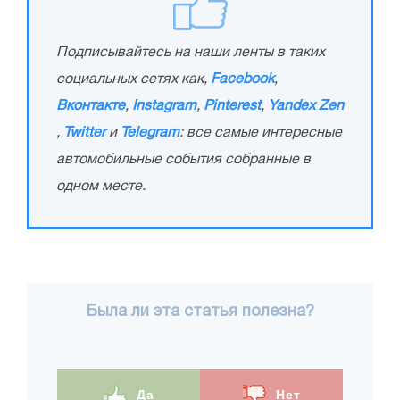
Подписывайтесь на наши ленты в таких
социальных сетях как,
Facebook
,
Вконтакте
,
Instagram
,
Pinterest
,
Yandex Zen
,
Twitter
и
Telegram
: все самые интересные
автомобильные события собранные в
одном месте.
Была ли эта статья полезна?
Да
Нет