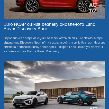
Euro NCAP оцінив безпеку оновленого Land
Rover Discovery Sport
Європейська програма оцінки безпеки автомобілів (Euro NCAP) вкотре
відзначила Discovery Sport п’ятизірковим рейтингом із безпеки. Чергова
відзнака доповнює низку попередніх нагород Land Rover: усі доступні
на ринку моделі Range Rover, Discovery ...