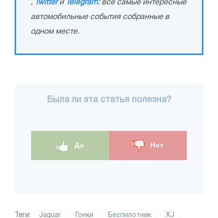
,
Twitter
и
Telegram
: все самые интересные
автомобильные события собранные в
одном месте.
Была ли эта статья полезна?
Да
Нет
Теги:
Jaguar
Гонки
Беспилотник
XJ