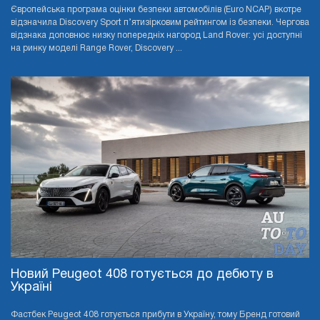
Європейська програма оцінки безпеки автомобілів (Euro NCAP) вкотре
відзначила Discovery Sport п’ятизірковим рейтингом із безпеки. Чергова
відзнака доповнює низку попередніх нагород Land Rover: усі доступні
на ринку моделі Range Rover, Discovery ...
Новий Peugeot 408 готується до дебюту в
Україні
Фастбек Peugeot 408 готується прибути в Україну, тому Бренд готовий