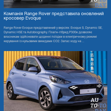
Компанія Range Rover представила оновлений
кросовер Evoque
Range Rover Evoque представлений у версіях: Evoque S, Dynamic SE,
Dynamic HSE та Autobiography. Плагін-гібрид P300e дозволяє
власникам здійснювати щоденні поїздки в електричному режимі
керування із нульовими викидами CO2. Запас ходу на ...