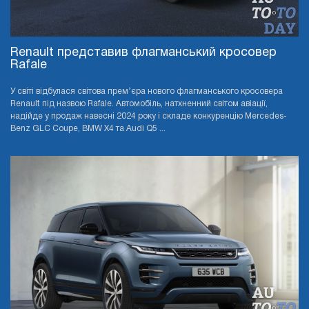
Renault представив флагманський кросовер
Rafale
У світі відбулася світова прем’єра нового флагманського кросовера
Renault під назвою Rafale. Автомобіль, натхненний світом авіації,
надійде у продаж навесні 2024 року і складе конкуренцію Mercedes-
Benz GLC Coupe, BMW X4 та Audi Q5 ...