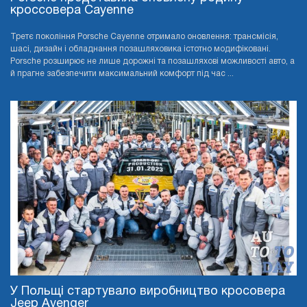
кроссовера Cayenne
Третє покоління Porsche Cayenne отримало оновлення: трансмісія,
шасі, дизайн і обладнання позашляховика істотно модифіковані.
Porsche розширює не лише дорожні та позашляхові можливості авто, а
й прагне забезпечити максимальний комфорт під час ...
У Польщі стартувало виробництво кросовера
Jeep Avenger