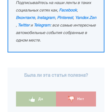
Подписывайтесь на наши ленты в таких
социальных сетях как,
Facebook
,
Вконтакте
,
Instagram
,
Pinterest
,
Yandex Zen
,
Twitter
и
Telegram
: все самые интересные
автомобильные события собранные в
одном месте.
Была ли эта статья полезна?
Да
Нет