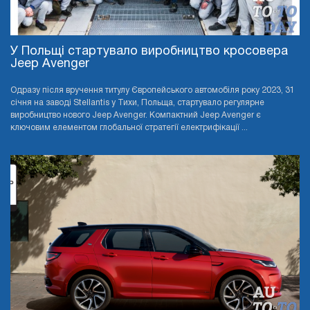
У Польщі стартувало виробництво кросовера
Jeep Avenger
Одразу після вручення титулу Європейського автомобіля року 2023, 31
січня на заводі Stellantis у Тихи, Польща, стартувало регулярне
виробництво нового Jeep Avenger. Компактний Jeep Avenger є
ключовим елементом глобальної стратегії електрифікації ...