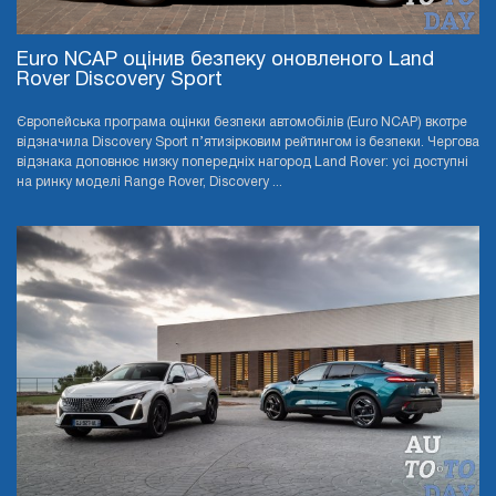
Euro NCAP оцінив безпеку оновленого Land
Rover Discovery Sport
Європейська програма оцінки безпеки автомобілів (Euro NCAP) вкотре
відзначила Discovery Sport п’ятизірковим рейтингом із безпеки. Чергова
відзнака доповнює низку попередніх нагород Land Rover: усі доступні
на ринку моделі Range Rover, Discovery ...