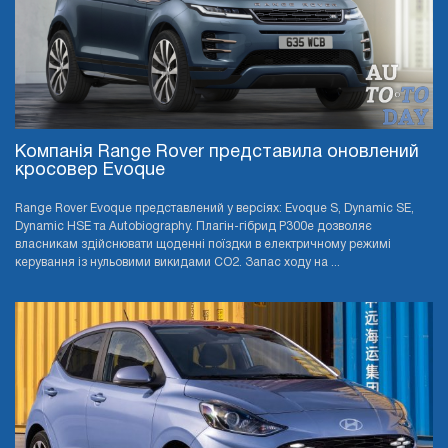
Компанія Range Rover представила оновлений
кросовер Evoque
Range Rover Evoque представлений у версіях: Evoque S, Dynamic SE,
Dynamic HSE та Autobiography. Плагін-гібрид P300e дозволяє
власникам здійснювати щоденні поїздки в електричному режимі
керування із нульовими викидами CO2. Запас ходу на ...