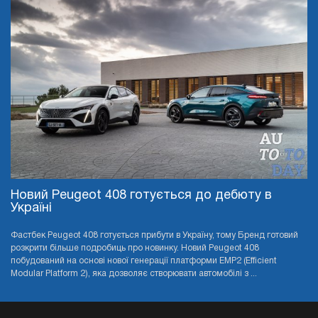
Новий Peugeot 408 готується до дебюту в
Україні
Фастбек Peugeot 408 готується прибути в Україну, тому Бренд готовий
розкрити більше подробиць про новинку. Новий Peugeot 408
побудований на основі нової генерації платформи EMP2 (Efficient
Modular Platform 2), яка дозволяє створювати автомобілі з ...