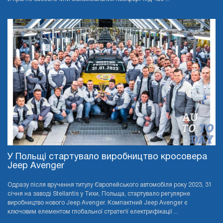
У Польщі стартувало виробництво кросовера
Jeep Avenger
Одразу після вручення титулу Європейського автомобіля року 2023, 31
січня на заводі Stellantis у Тихи, Польща, стартувало регулярне
виробництво нового Jeep Avenger. Компактний Jeep Avenger є
ключовим елементом глобальної стратегії електрифікації ...