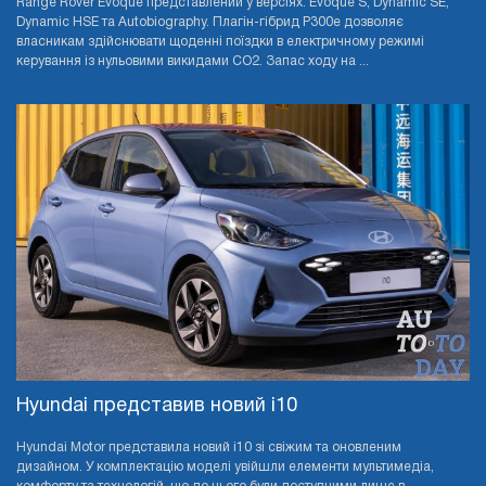
Range Rover Evoque представлений у версіях: Evoque S, Dynamic SE,
Dynamic HSE та Autobiography. Плагін-гібрид P300e дозволяє
власникам здійснювати щоденні поїздки в електричному режимі
керування із нульовими викидами CO2. Запас ходу на ...
Hyundai представив новий i10
Hyundai Motor представила новий i10 зі свіжим та оновленим
дизайном. У комплектацію моделі увійшли елементи мультимедіа,