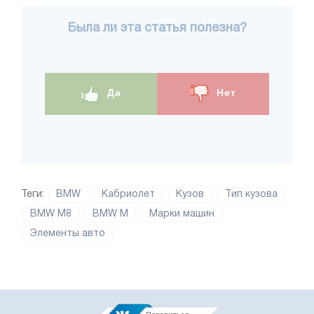
Была ли эта статья полезна?
Да
Нет
Теги:
BMW
Кабриолет
Кузов
Тип кузова
BMW M8
BMW M
Марки машин
Элементы авто