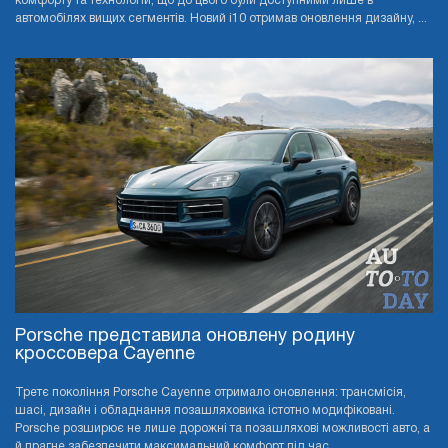
комфорту та технологій, що до цього були доступними лише в
автомобілях вищих сегментів. Новий i10 отримав оновлення дизайну, ...
Porsche представила оновлену родину
кроссовера Cayenne
Третє покоління Porsche Cayenne отримало оновлення: трансмісія,
шасі, дизайн і обладнання позашляховика істотно модифіковані.
Porsche розширює не лише дорожні та позашляхові можливості авто, а
й прагне забезпечити максимальний комфорт під час ...