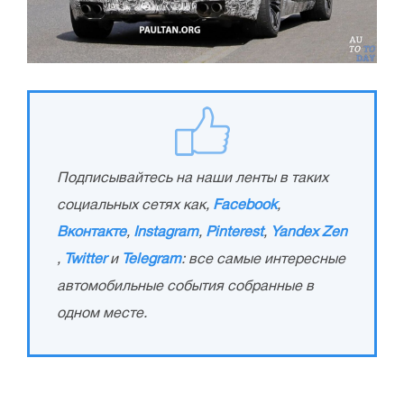
Подписывайтесь на наши ленты в таких
социальных сетях как,
Facebook
,
Вконтакте
,
Instagram
,
Pinterest
,
Yandex Zen
,
Twitter
и
Telegram
: все самые интересные
автомобильные события собранные в
одном месте.