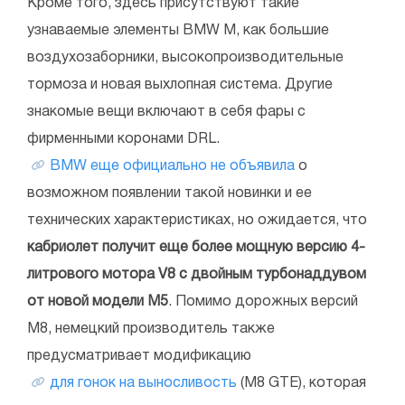
Кроме того, здесь присутствуют такие
узнаваемые элементы BMW M, как большие
воздухозаборники, высокопроизводительные
тормоза и новая выхлопная система. Другие
знакомые вещи включают в себя фары с
фирменными коронами DRL.
BMW еще официально не объявила
о
возможном появлении такой новинки и ее
технических характеристиках, но ожидается, что
кабриолет получит еще более мощную версию 4-
литрового мотора V8 с двойным турбонаддувом
от новой модели M5
. Помимо дорожных версий
M8, немецкий производитель также
предусматривает модификацию
для гонок на выносливость
(M8 GTE), которая