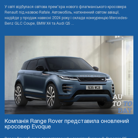
У світі відбулася світова прем’єра нового флагманського кросовера
Renault під назвою Rafale. Автомобіль, натхненний світом авіації,
надійде у продаж навесні 2024 року і складе конкуренцію Mercedes-
Benz GLC Coupe, BMW X4 та Audi Q5 ...
Компанія Range Rover представила оновлений
кросовер Evoque