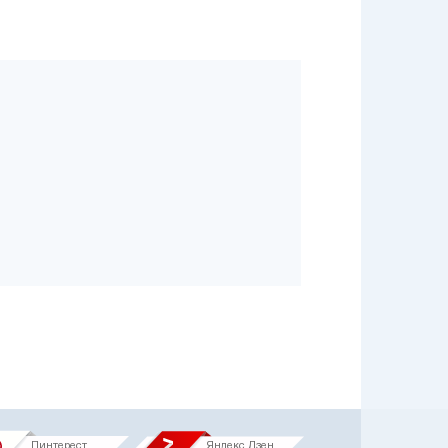
Пинтерест
Яндекс.Дзен