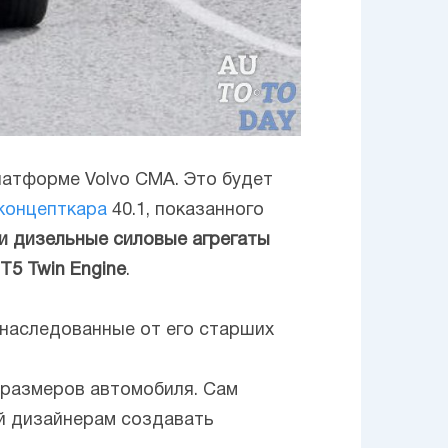
латформе Volvo CMA. Это будет
 концепткара
40.1, показанного
и дизельные силовые агрегаты
T5 Twin Engine
.
унаследованные от его старших
 размеров автомобиля. Сам
й дизайнерам создавать