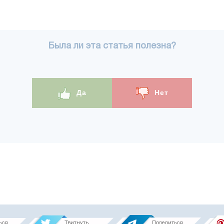
Была ли эта статья полезна?
Да
Нет
ься
Твитнуть
Поделиться