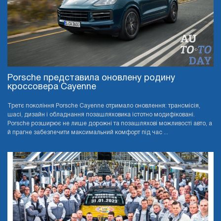
Porsche представила оновлену родину
кроссовера Cayenne
Третє покоління Porsche Cayenne отримало оновлення: трансмісія,
шасі, дизайн і обладнання позашляховика істотно модифіковані.
Porsche розширює не лише дорожні та позашляхові можливості авто, а
й прагне забезпечити максимальний комфорт під час ...