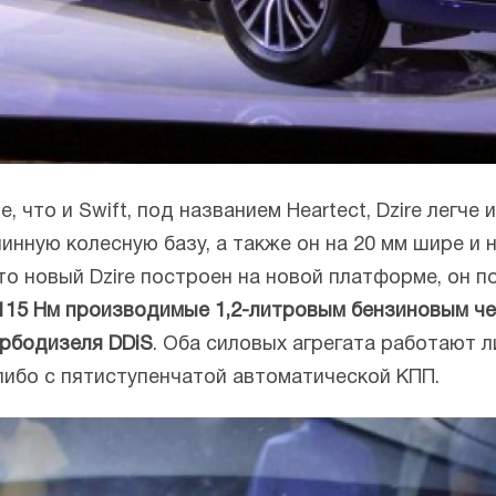
 что и Swift, под названием Heartect, Dzire легче
нную колесную базу, а также он на 20 мм шире и 
что новый Dzire построен на новой платформе, он 
./115 Нм производимые 1,2-литровым бензиновым 
турбодизеля DDiS
. Оба силовых агрегата работают 
либо с пятиступенчатой автоматической КПП.