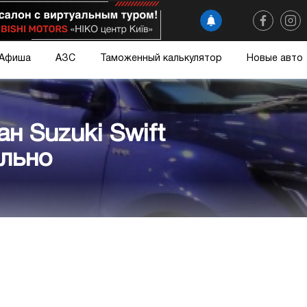
Афиша
АЗС
Таможенный калькулятор
Новые авто
н Suzuki Swift
льно