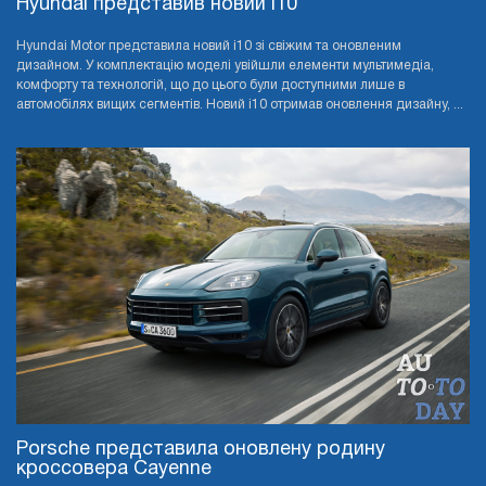
Hyundai представив новий i10
Hyundai Motor представила новий i10 зі свіжим та оновленим
дизайном. У комплектацію моделі увійшли елементи мультимедіа,
комфорту та технологій, що до цього були доступними лише в
автомобілях вищих сегментів. Новий i10 отримав оновлення дизайну, ...
Porsche представила оновлену родину
кроссовера Cayenne