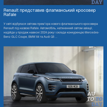
Renault представив флагманський кросовер
Rafale
У світі відбулася світова прем’єра нового флагманського кросовера
Renault під назвою Rafale. Автомобіль, натхненний світом авіації,
надійде у продаж навесні 2024 року і складе конкуренцію Mercedes-
Benz GLC Coupe, BMW X4 та Audi Q5 ...