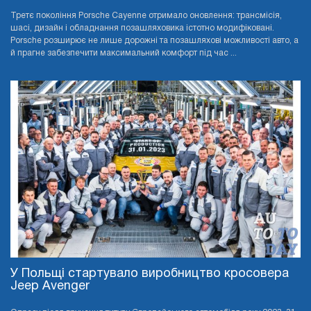
Третє покоління Porsche Cayenne отримало оновлення: трансмісія,
шасі, дизайн і обладнання позашляховика істотно модифіковані.
Porsche розширює не лише дорожні та позашляхові можливості авто, а
й прагне забезпечити максимальний комфорт під час ...
У Польщі стартувало виробництво кросовера
Jeep Avenger