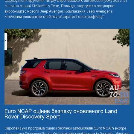
Одразу після вручення титулу Європейського автомобіля року 2023, 31
січня на заводі Stellantis у Тихи, Польща, стартувало регулярне
виробництво нового Jeep Avenger. Компактний Jeep Avenger є
ключовим елементом глобальної стратегії електрифікації ...
Euro NCAP оцінив безпеку оновленого Land
Rover Discovery Sport
Європейська програма оцінки безпеки автомобілів (Euro NCAP) вкотре
відзначила Discovery Sport п’ятизірковим рейтингом із безпеки. Чергова