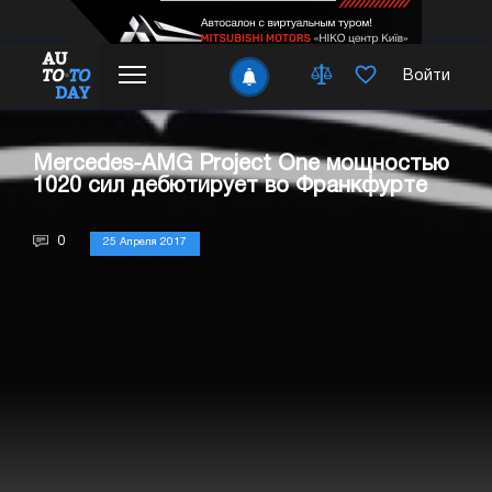
Войти
Mercedes-AMG Project One мощностью
1020 сил дебютирует во Франкфурте
0
25 Апреля 2017