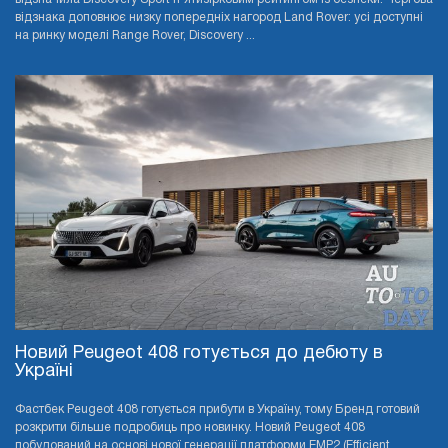
відзнака доповнює низку попередніх нагород Land Rover: усі доступні
на ринку моделі Range Rover, Discovery ...
Новий Peugeot 408 готується до дебюту в
Україні
Фастбек Peugeot 408 готується прибути в Україну, тому Бренд готовий
розкрити більше подробиць про новинку. Новий Peugeot 408
побудований на основі нової генерації платформи EMP2 (Efficient