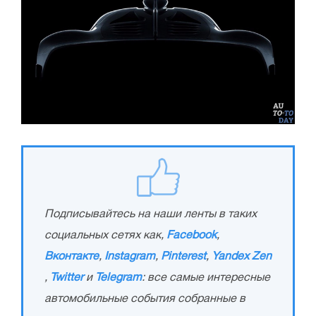
Подписывайтесь на наши ленты в таких
социальных сетях как,
Facebook
,
Вконтакте
,
Instagram
,
Pinterest
,
Yandex Zen
,
Twitter
и
Telegram
: все самые интересные
автомобильные события собранные в