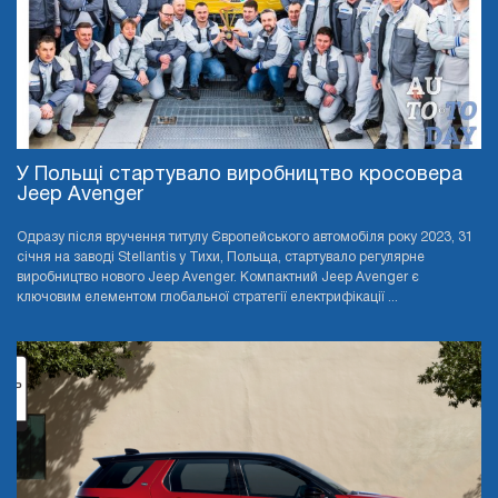
У Польщі стартувало виробництво кросовера
Jeep Avenger
Одразу після вручення титулу Європейського автомобіля року 2023, 31
січня на заводі Stellantis у Тихи, Польща, стартувало регулярне
виробництво нового Jeep Avenger. Компактний Jeep Avenger є
ключовим елементом глобальної стратегії електрифікації ...