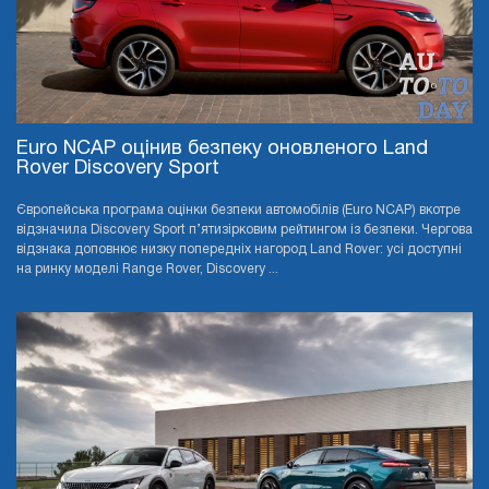
Euro NCAP оцінив безпеку оновленого Land
Rover Discovery Sport
Європейська програма оцінки безпеки автомобілів (Euro NCAP) вкотре
відзначила Discovery Sport п’ятизірковим рейтингом із безпеки. Чергова
відзнака доповнює низку попередніх нагород Land Rover: усі доступні
на ринку моделі Range Rover, Discovery ...