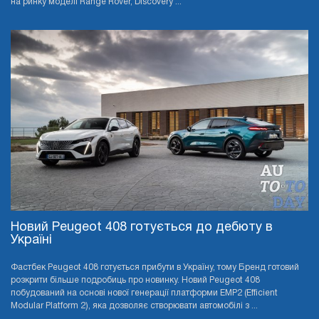
на ринку моделі Range Rover, Discovery ...
Новий Peugeot 408 готується до дебюту в
Україні
Фастбек Peugeot 408 готується прибути в Україну, тому Бренд готовий
розкрити більше подробиць про новинку. Новий Peugeot 408
побудований на основі нової генерації платформи EMP2 (Efficient
Modular Platform 2), яка дозволяє створювати автомобілі з ...