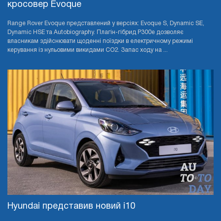
кросовер Evoque
Range Rover Evoque представлений у версіях: Evoque S, Dynamic SE,
Dynamic HSE та Autobiography. Плагін-гібрид P300e дозволяє
власникам здійснювати щоденні поїздки в електричному режимі
керування із нульовими викидами CO2. Запас ходу на ...
Hyundai представив новий i10