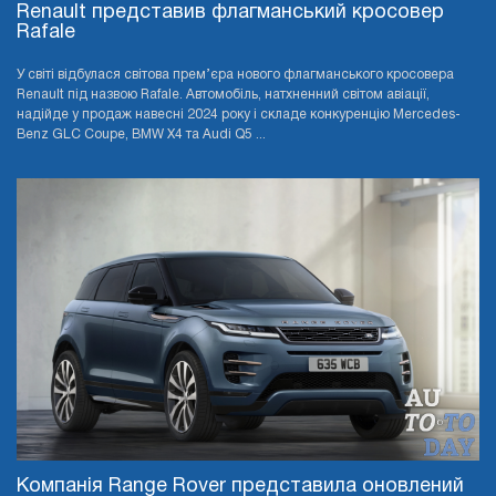
Renault представив флагманський кросовер
Rafale
У світі відбулася світова прем’єра нового флагманського кросовера
Renault під назвою Rafale. Автомобіль, натхненний світом авіації,
надійде у продаж навесні 2024 року і складе конкуренцію Mercedes-
Benz GLC Coupe, BMW X4 та Audi Q5 ...
Компанія Range Rover представила оновлений