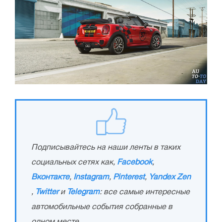
Подписывайтесь на наши ленты в таких
социальных сетях как,
Facebook
,
Вконтакте
,
Instagram
,
Pinterest
,
Yandex Zen
,
Twitter
и
Telegram
: все самые интересные
автомобильные события собранные в