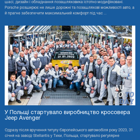
шасі, дизайн і обладнання позашляховика істотно модифіковані.
Porsche розширює не лише дорожні та позашляхові можливості авто, а
й прагне забезпечити максимальний комфорт під час ...
У Польщі стартувало виробництво кросовера
Jeep Avenger
Одразу після вручення титулу Європейського автомобіля року 2023, 31
січня на заводі Stellantis у Тихи, Польща, стартувало регулярне