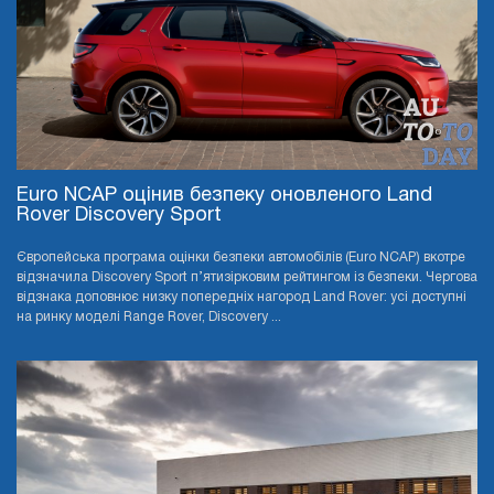
Euro NCAP оцінив безпеку оновленого Land
Rover Discovery Sport
Європейська програма оцінки безпеки автомобілів (Euro NCAP) вкотре
відзначила Discovery Sport п’ятизірковим рейтингом із безпеки. Чергова
відзнака доповнює низку попередніх нагород Land Rover: усі доступні
на ринку моделі Range Rover, Discovery ...