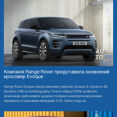
Компанія Range Rover представила оновлений
кросовер Evoque
Range Rover Evoque представлений у версіях: Evoque S, Dynamic SE,
Dynamic HSE та Autobiography. Плагін-гібрид P300e дозволяє
власникам здійснювати щоденні поїздки в електричному режимі
керування із нульовими викидами CO2. Запас ходу на ...