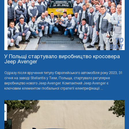
У Польщі стартувало виробництво кросовера
Jeep Avenger
Одразу після вручення титулу Європейського автомобіля року 2023, 31
січня на заводі Stellantis у Тихи, Польща, стартувало регулярне
виробництво нового Jeep Avenger. Компактний Jeep Avenger є
ключовим елементом глобальної стратегії електрифікації ...