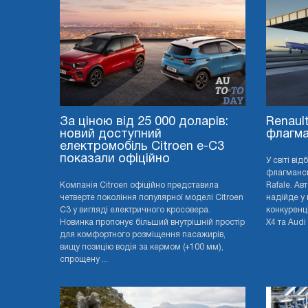
За ціною від 25 000 доларів:
Renaul
новий доступний
флагма
електромобіль Citroen e-C3
показали офіційно
У світі ві
флагмансь
Компанія Citroen офіційно представила
Rafale. Ав
четверте покоління популярної моделі Citroen
надійде у 
C3 у вигляді електричного кросовера.
конкуренц
Новинка пропонує більший внутрішній простір
X4 та Audi 
для комфортного розміщення пасажирів,
вищу позицію водія за кермом (+100 мм),
спрощену ...