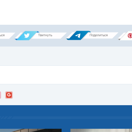
ься
Твитнуть
Поделиться