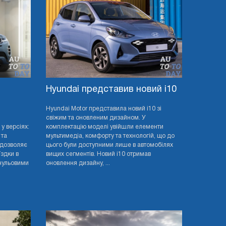
Hyundai представив новий i10
й
Hyundai Motor представила новий i10 зі
свіжим та оновленим дизайном. У
у версіях:
комплектацію моделі увійшли елементи
 та
мультимедіа, комфорту та технологій, що до
 дозволяє
цього були доступними лише в автомобілях
здки в
вищих сегментів. Новий i10 отримав
нульовими
оновлення дизайну, ...