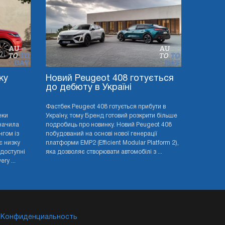
ку
Новий Peugeot 408 готується
до дебюту в Україні
Фастбек Peugeot 408 готується прибути в
еки
Україну, тому Бренд готовий розкрити більше
значила
подробиць про новинку. Новий Peugeot 408
нгом із
побудований на основі нової генерації
є низку
платформи EMP2 (Efficient Modular Platform 2),
 доступні
яка дозволяє створювати автомобілі з ...
ry ...
Конфиденциальность