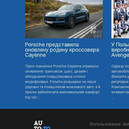
Porsche представила
У Поль
оновлену родину кроссовера
виробн
Cayenne
Avenge
Третє покоління Porsche Cayenne отримало
Одразу пі
оновлення: трансмісія, шасі, дизайн і
автомобіля
обладнання позашляховика істотно
Stellantis
модифіковані. Porsche розширює не лише
регулярне
дорожні та позашляхові можливості авто, а й
Компактни
прагне забезпечити максимальний комфорт
елементом 
під час ...
...
Использование лю