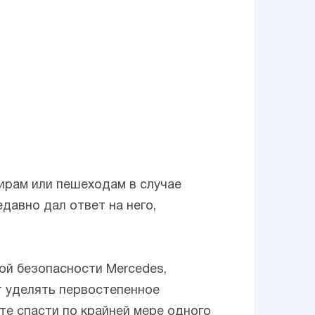
ирам или пешеходам в случае
давно дал ответ на него,
ой безопасности Mercedes,
т уделять первостепенное
ете спасти по крайней мере одного