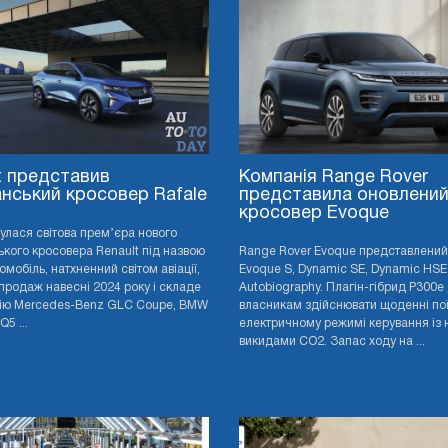
t представив
Компанія Range Rover
нський кросовер Rafale
представила оновлени
кросовер Evoque
дбулася світова прем’єра нового
кого кросовера Renault під назвою
Range Rover Evoque представлений 
томобіль, натхненний світом авіації,
Evoque S, Dynamic SE, Dynamic HSE
продаж навесні 2024 року і складе
Autobiography. Плагін-гібрид P300e
ію Mercedes-Benz GLC Coupe, BMW
власникам здійснювати щоденні пої
Q5 ...
електричному режимі керування із 
викидами CO2. Запас ходу на ...