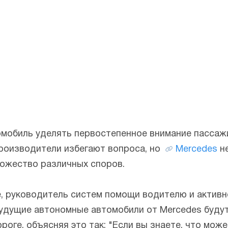
мобиль уделять первостепенное внимание пассаж
роизводители избегают вопроса, но
Mercedes
не
ожество различных споров.
, руководитель систем помощи водителю и активн
будущие автономные автомобили от Mercedes буду
оге, объясняя это так: "Если вы знаете, что мож