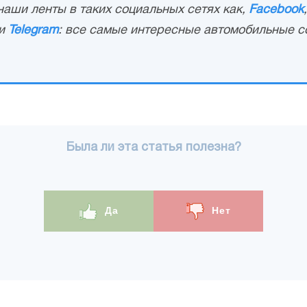
аши ленты в таких социальных сетях как,
Facebook
и
Telegram
: все самые интересные автомобильные с
Была ли эта статья полезна?
Да
Нет