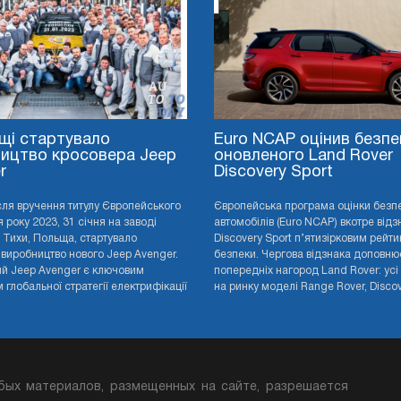
щі стартувало
Euro NCAP оцінив безпе
ицтво кросовера Jeep
оновленого Land Rover
r
Discovery Sport
сля вручення титулу Європейського
Європейська програма оцінки безп
 року 2023, 31 січня на заводі
автомобілів (Euro NCAP) вкотре від
 у Тихи, Польща, стартувало
Discovery Sport п’ятизірковим рейти
 виробництво нового Jeep Avenger.
безпеки. Чергова відзнака доповню
й Jeep Avenger є ключовим
попередніх нагород Land Rover: усі
глобальної стратегії електрифікації
на ринку моделі Range Rover, Discove
бых материалов, размещенных на сайте, разрешается