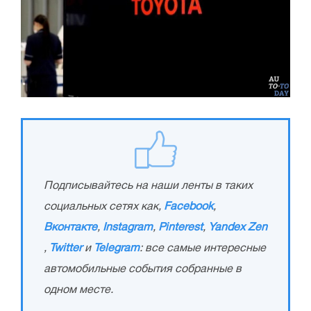
Подписывайтесь на наши ленты в таких
социальных сетях как,
Facebook
,
Вконтакте
,
Instagram
,
Pinterest
,
Yandex Zen
,
Twitter
и
Telegram
: все самые интересные
автомобильные события собранные в
одном месте.