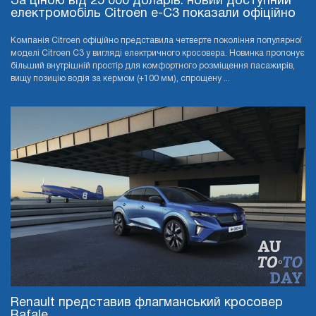
За ціною від 25 000 доларів: новий доступний
електромобіль Citroen e-C3 показали офіційно
Компанія Citroen офіційно представила четверте покоління популярної
моделі Citroen C3 у вигляді електричного кросовера. Новинка пропонує
більший внутрішній простір для комфортного розміщення пасажирів,
вищу позицію водія за кермом (+100 мм), спрощену ...
Renault представив флагманський кросовер
Rafale