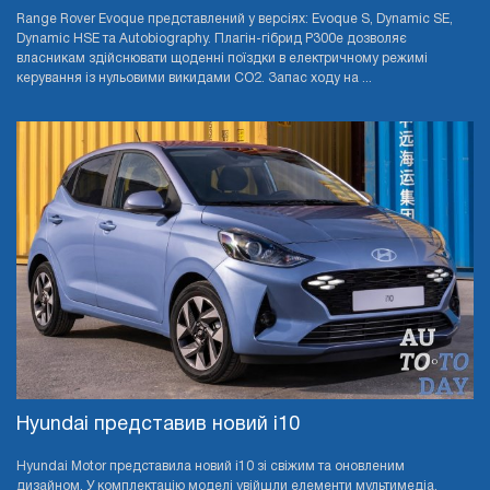
Range Rover Evoque представлений у версіях: Evoque S, Dynamic SE,
Dynamic HSE та Autobiography. Плагін-гібрид P300e дозволяє
власникам здійснювати щоденні поїздки в електричному режимі
керування із нульовими викидами CO2. Запас ходу на ...
Hyundai представив новий i10
Hyundai Motor представила новий i10 зі свіжим та оновленим
дизайном. У комплектацію моделі увійшли елементи мультимедіа,