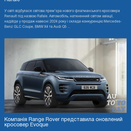
У світі відбулася світова прем’єра нового флагманського кросовера
Renault під назвою Rafale. Автомобіль, натхненний світом авіації,
надійде у продаж навесні 2024 року і складе конкуренцію Mercedes-
Benz GLC Coupe, BMW X4 та Audi Q5 ...
Компанія Range Rover представила оновлений
кросовер Evoque