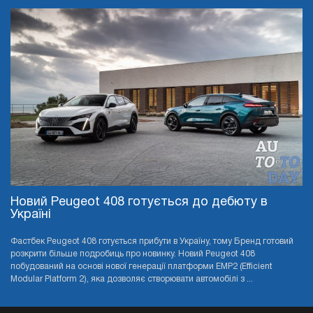
Новий Peugeot 408 готується до дебюту в
Україні
Фастбек Peugeot 408 готується прибути в Україну, тому Бренд готовий
розкрити більше подробиць про новинку. Новий Peugeot 408
побудований на основі нової генерації платформи EMP2 (Efficient
Modular Platform 2), яка дозволяє створювати автомобілі з ...