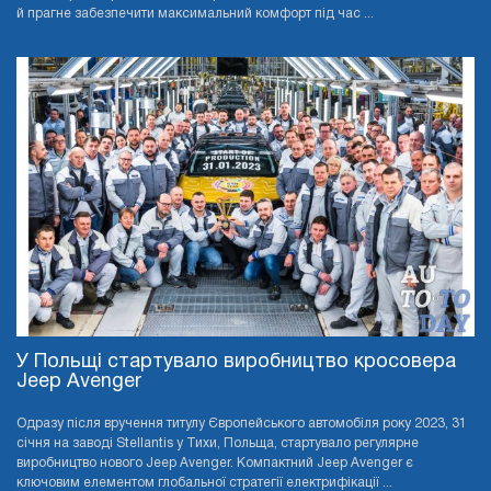
й прагне забезпечити максимальний комфорт під час ...
У Польщі стартувало виробництво кросовера
Jeep Avenger
Одразу після вручення титулу Європейського автомобіля року 2023, 31
січня на заводі Stellantis у Тихи, Польща, стартувало регулярне
виробництво нового Jeep Avenger. Компактний Jeep Avenger є
ключовим елементом глобальної стратегії електрифікації ...