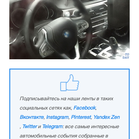
Подписывайтесь на наши ленты в таких
социальных сетях как,
Facebook
,
Вконтакте
,
Instagram
,
Pinterest
,
Yandex Zen
,
Twitter
и
Telegram
: все самые интересные
автомобильные события собранные в