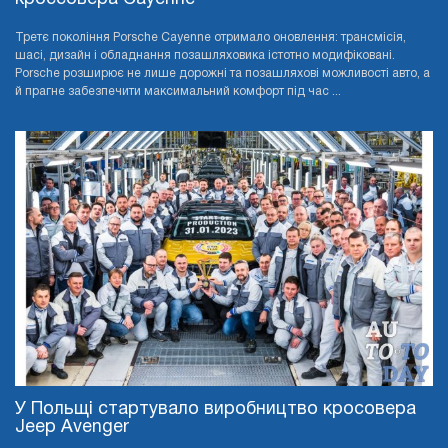
Третє покоління Porsche Cayenne отримало оновлення: трансмісія,
шасі, дизайн і обладнання позашляховика істотно модифіковані.
Porsche розширює не лише дорожні та позашляхові можливості авто, а
й прагне забезпечити максимальний комфорт під час ...
У Польщі стартувало виробництво кросовера
Jeep Avenger