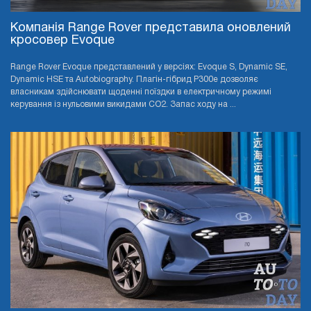
Компанія Range Rover представила оновлений
кросовер Evoque
Range Rover Evoque представлений у версіях: Evoque S, Dynamic SE,
Dynamic HSE та Autobiography. Плагін-гібрид P300e дозволяє
власникам здійснювати щоденні поїздки в електричному режимі
керування із нульовими викидами CO2. Запас ходу на ...