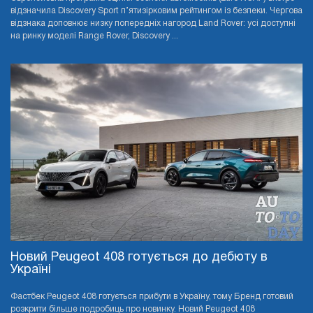
відзначила Discovery Sport п’ятизірковим рейтингом із безпеки. Чергова
відзнака доповнює низку попередніх нагород Land Rover: усі доступні
на ринку моделі Range Rover, Discovery ...
Новий Peugeot 408 готується до дебюту в
Україні
Фастбек Peugeot 408 готується прибути в Україну, тому Бренд готовий
розкрити більше подробиць про новинку. Новий Peugeot 408