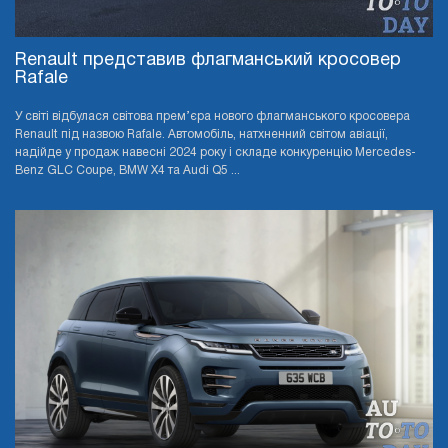
Renault представив флагманський кросовер
Rafale
У світі відбулася світова прем’єра нового флагманського кросовера
Renault під назвою Rafale. Автомобіль, натхненний світом авіації,
надійде у продаж навесні 2024 року і складе конкуренцію Mercedes-
Benz GLC Coupe, BMW X4 та Audi Q5 ...