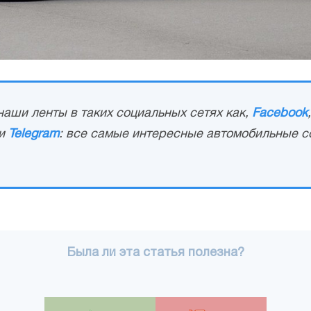
аши ленты в таких социальных сетях как,
Facebook
и
Telegram
: все самые интересные автомобильные с
Была ли эта статья полезна?