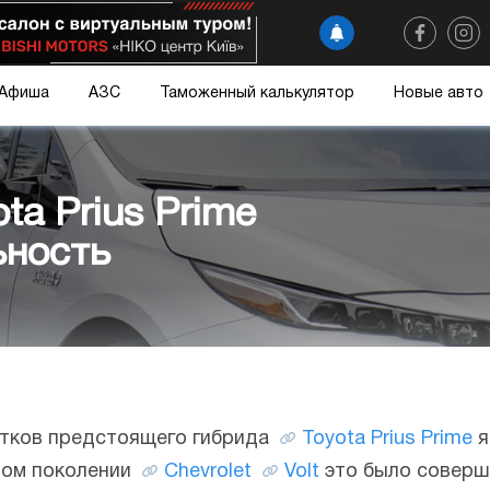
Афиша
АЗС
Таможенный калькулятор
Новые авто
ta Prius Prime
ьность
атков предстоящего гибрида
Toyota
Prius Prime
я
рвом поколении
Chevrolet
Volt
это было соверш