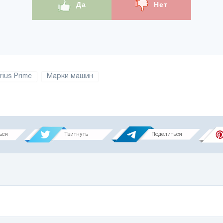
Да
Нет
rius Prime
Марки машин
ься
Твитнуть
Поделиться