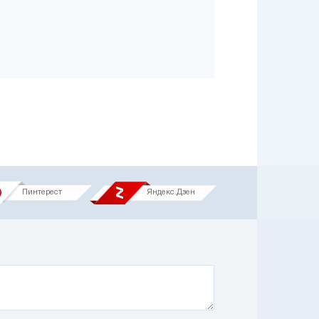
Пинтерест
Яндекс.Дзен