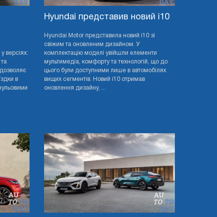
Hyundai представив новий i10
й
Hyundai Motor представила новий i10 зі
свіжим та оновленим дизайном. У
у версіях:
комплектацію моделі увійшли елементи
 та
мультимедіа, комфорту та технологій, що до
 дозволяє
цього були доступними лише в автомобілях
здки в
вищих сегментів. Новий i10 отримав
нульовими
оновлення дизайну, ...