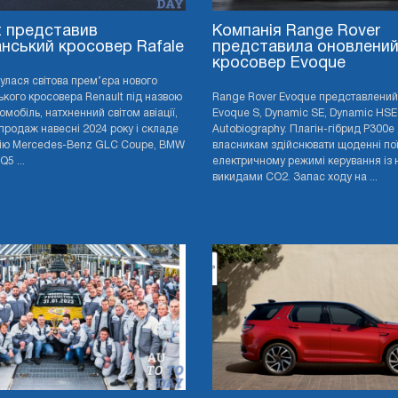
t представив
Компанія Range Rover
нський кросовер Rafale
представила оновлени
кросовер Evoque
дбулася світова прем’єра нового
кого кросовера Renault під назвою
Range Rover Evoque представлений 
томобіль, натхненний світом авіації,
Evoque S, Dynamic SE, Dynamic HSE
продаж навесні 2024 року і складе
Autobiography. Плагін-гібрид P300e
ію Mercedes-Benz GLC Coupe, BMW
власникам здійснювати щоденні пої
Q5 ...
електричному режимі керування із 
викидами CO2. Запас ходу на ...