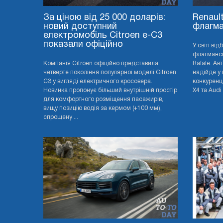
За ціною від 25 000 доларів:
Renaul
новий доступний
флагма
електромобіль Citroen e-C3
показали офіційно
У світі ві
флагмансь
Компанія Citroen офіційно представила
Rafale. Ав
четверте покоління популярної моделі Citroen
надійде у 
C3 у вигляді електричного кросовера.
конкуренц
Новинка пропонує більший внутрішній простір
X4 та Audi 
для комфортного розміщення пасажирів,
вищу позицію водія за кермом (+100 мм),
спрощену ...