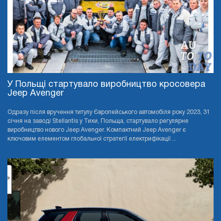
У Польщі стартувало виробництво кросовера
Jeep Avenger
Одразу після вручення титулу Європейського автомобіля року 2023, 31
січня на заводі Stellantis у Тихи, Польща, стартувало регулярне
виробництво нового Jeep Avenger. Компактний Jeep Avenger є
ключовим елементом глобальної стратегії електрифікації ...