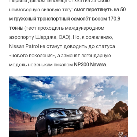
Первый диплом «японец» отхватил за свою
неимоверную силовую тягу:
смог перетянуть на 50
м груженый транспортный самолёт весом 170,9
тонны
(тест проходил в международном
аэропорту Шарджа, ОАЭ). Но, к сожалению,
Nissan Patrol не станут доводить до статуса
«нового поколения», а заменят легендарную
модель новеньким пикапом
NP300 Navara
.