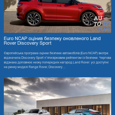
Euro NCAP оцінив безпеку оновленого Land
Rover Discovery Sport
Європейська програма оцінки безпеки автомобілів (Euro NCAP) вкотре
відзначила Discovery Sport п’ятизірковим рейтингом із безпеки. Чергова
відзнака доповнює низку попередніх нагород Land Rover: усі доступні
на ринку моделі Range Rover, Discovery ...