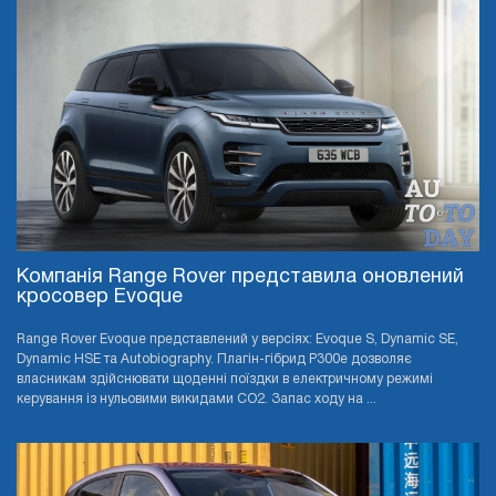
Компанія Range Rover представила оновлений
кросовер Evoque
Range Rover Evoque представлений у версіях: Evoque S, Dynamic SE,
Dynamic HSE та Autobiography. Плагін-гібрид P300e дозволяє
власникам здійснювати щоденні поїздки в електричному режимі
керування із нульовими викидами CO2. Запас ходу на ...