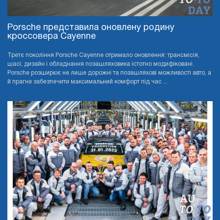
Porsche представила оновлену родину
кроссовера Cayenne
Третє покоління Porsche Cayenne отримало оновлення: трансмісія,
шасі, дизайн і обладнання позашляховика істотно модифіковані.
Porsche розширює не лише дорожні та позашляхові можливості авто, а
й прагне забезпечити максимальний комфорт під час ...