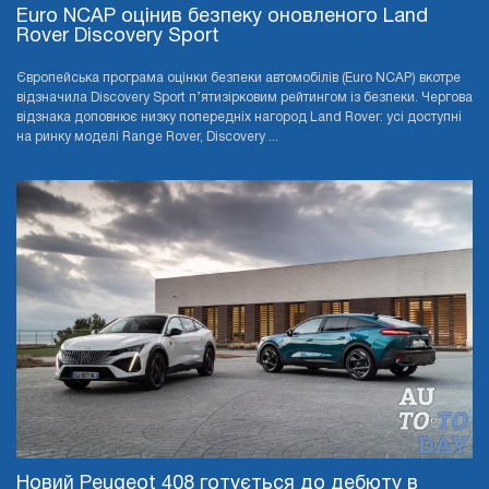
Euro NCAP оцінив безпеку оновленого Land
Rover Discovery Sport
Європейська програма оцінки безпеки автомобілів (Euro NCAP) вкотре
відзначила Discovery Sport п’ятизірковим рейтингом із безпеки. Чергова
відзнака доповнює низку попередніх нагород Land Rover: усі доступні
на ринку моделі Range Rover, Discovery ...
Новий Peugeot 408 готується до дебюту в