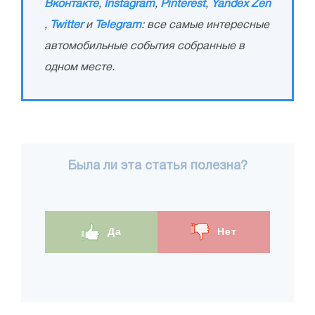
Вконтакте
,
Instagram
,
Pinterest
,
Yandex Zen
,
Twitter
и
Telegram
: все самые интересные
автомобильные события собранные в
одном месте.
Была ли эта статья полезна?
Да
Нет