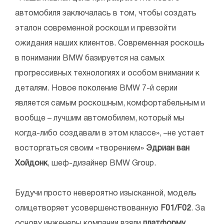
автомобиля заключалась в том, чтобы создать
эталон современной роскоши и превзойти
ожидания наших клиентов. Современная роскошь
в понимании BMW базируется на самых
прогрессивных технологиях и особом внимании к
деталям. Новое поколение BMW 7-й серии
является самым роскошным, комфортабельным и
вообще – лучшим автомобилем, который мы
когда-либо создавали в этом классе», –не устает
восторгаться своим «творением»
Эдриан ван
Хойдонк
, шеф-дизайнер BMW Group.
Будучи просто невероятно изысканной, модель
олицетворяет усовершенствованную
F01/F02
. За
основу инженеры компании взяли
платформу