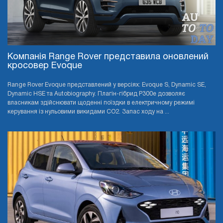
Компанія Range Rover представила оновлений
кросовер Evoque
Range Rover Evoque представлений у версіях: Evoque S, Dynamic SE,
Dynamic HSE та Autobiography. Плагін-гібрид P300e дозволяє
власникам здійснювати щоденні поїздки в електричному режимі
керування із нульовими викидами CO2. Запас ходу на ...