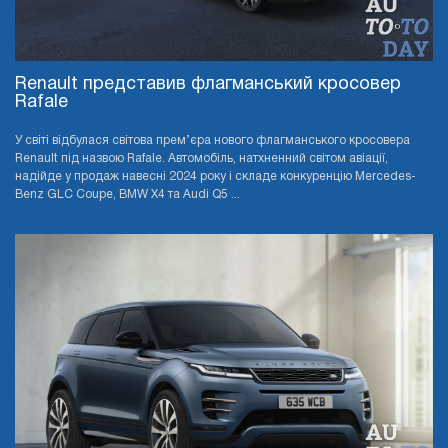
Renault представив флагманський кросовер
Rafale
У світі відбулася світова прем’єра нового флагманського кросовера
Renault під назвою Rafale. Автомобіль, натхненний світом авіації,
надійде у продаж навесні 2024 року і складе конкуренцію Mercedes-
Benz GLC Coupe, BMW X4 та Audi Q5 ...