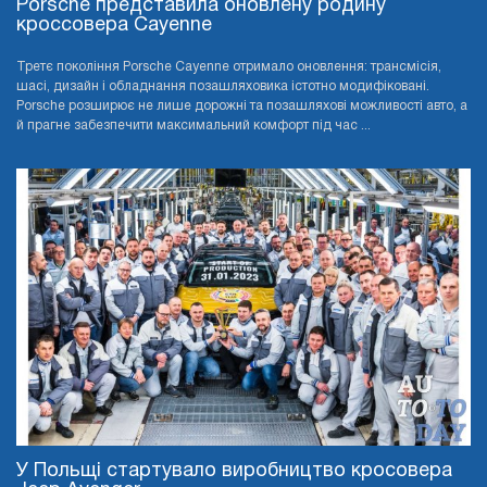
Porsche представила оновлену родину
кроссовера Cayenne
Третє покоління Porsche Cayenne отримало оновлення: трансмісія,
шасі, дизайн і обладнання позашляховика істотно модифіковані.
Porsche розширює не лише дорожні та позашляхові можливості авто, а
й прагне забезпечити максимальний комфорт під час ...
У Польщі стартувало виробництво кросовера