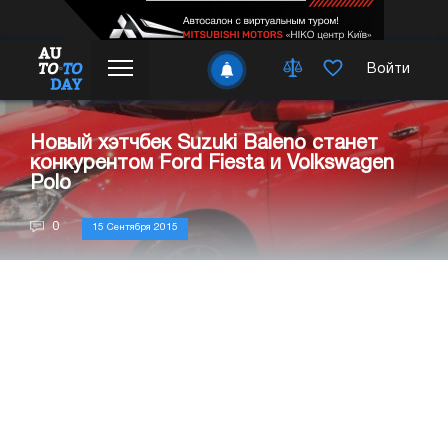
Войти
Новый хэтчбек Suzuki Baleno станет
конкурентом Ford Fiesta и Volkswagen
Polo
0
15 Сентября 2015