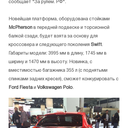
сообщает "За рулем. РФ".
Новейшая платформа, оборудована стойками
McPherson
в передней подвеске и торсионной
балкой сзади, будет взята за основу для
кроссовера и следующего поколения
Swift
.
Габариты модели: 3995 мм в длину, 1745 мм в
ширину и 1470 мм в высоту. Новинка, с
вместимостью багажника 355 л (с поднятыми
спинками задних кресел), сможет конкурировать с
Ford Fiesta
и
Volkswagen Polo
.