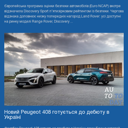
Європейська програма оцінки безпеки автомобілів (Euro NCAP) вкотре
відзначила Discovery Sport п’ятизірковим рейтингом із безпеки. Чергова
відзнака доповнює низку попередніх нагород Land Rover: усі доступні
на ринку моделі Range Rover, Discovery ...
Новий Peugeot 408 готується до дебюту в
Україні