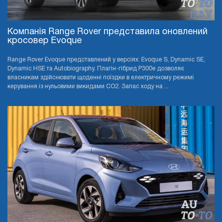
Компанія Range Rover представила оновлений
кросовер Evoque
Range Rover Evoque представлений у версіях: Evoque S, Dynamic SE,
Dynamic HSE та Autobiography. Плагін-гібрид P300e дозволяє
власникам здійснювати щоденні поїздки в електричному режимі
керування із нульовими викидами CO2. Запас ходу на ...