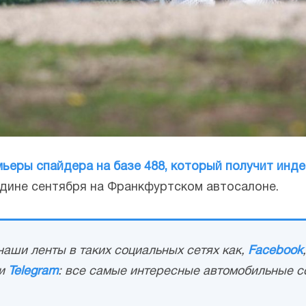
ьеры спайдера на базе 488, который получит инде
едине сентября на Франкфуртском автосалоне.
аши ленты в таких социальных сетях как,
Facebook
и
Telegram
: все самые интересные автомобильные с