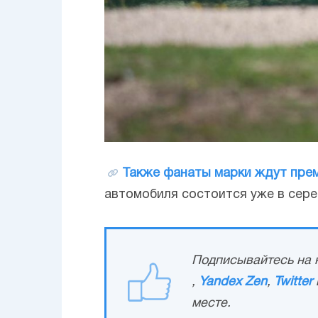
Также фанаты марки ждут прем
автомобиля состоится уже в сер
Подписывайтесь на н
,
Yandex Zen
,
Twitter
месте.