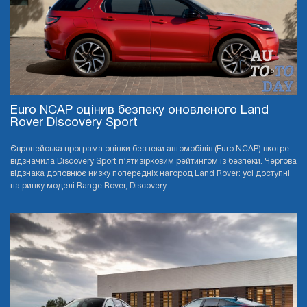
Euro NCAP оцінив безпеку оновленого Land
Rover Discovery Sport
Європейська програма оцінки безпеки автомобілів (Euro NCAP) вкотре
відзначила Discovery Sport п’ятизірковим рейтингом із безпеки. Чергова
відзнака доповнює низку попередніх нагород Land Rover: усі доступні
на ринку моделі Range Rover, Discovery ...