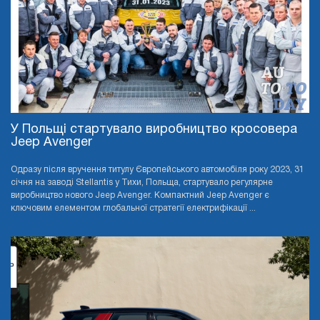
У Польщі стартувало виробництво кросовера
Jeep Avenger
Одразу після вручення титулу Європейського автомобіля року 2023, 31
січня на заводі Stellantis у Тихи, Польща, стартувало регулярне
виробництво нового Jeep Avenger. Компактний Jeep Avenger є
ключовим елементом глобальної стратегії електрифікації ...