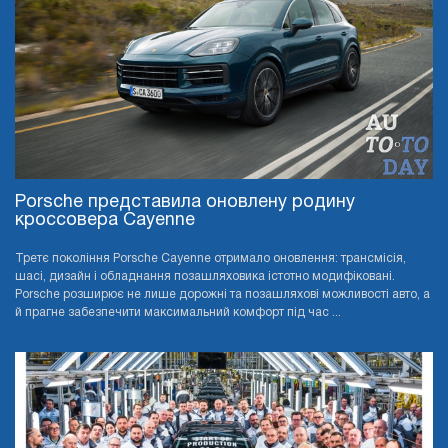
Porsche представила оновлену родину
кроссовера Cayenne
Третє покоління Porsche Cayenne отримало оновлення: трансмісія,
шасі, дизайн і обладнання позашляховика істотно модифіковані.
Porsche розширює не лише дорожні та позашляхові можливості авто, а
й прагне забезпечити максимальний комфорт під час ...