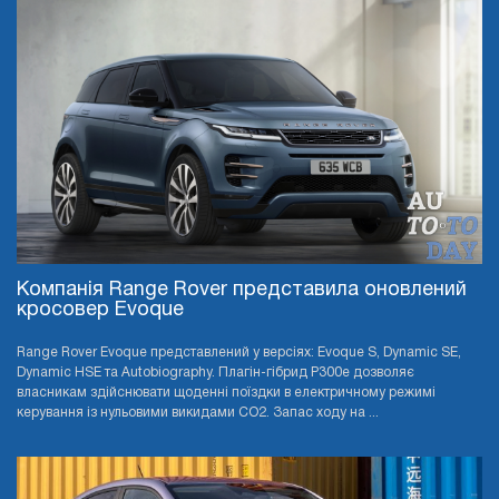
Компанія Range Rover представила оновлений
кросовер Evoque
Range Rover Evoque представлений у версіях: Evoque S, Dynamic SE,
Dynamic HSE та Autobiography. Плагін-гібрид P300e дозволяє
власникам здійснювати щоденні поїздки в електричному режимі
керування із нульовими викидами CO2. Запас ходу на ...