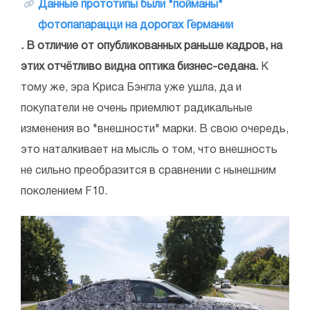
Данные прототипы были "пойманы"
фотопапарацци на дорогах Германии
. В отличие от опубликованных раньше кадров, на
этих отчётливо видна оптика бизнес-седана.
К
тому же, эра Криса Бэнгла уже ушла, да и
покупатели не очень приемлют радикальные
изменения во "внешности" марки. В свою очередь,
это наталкивает на мысль о том, что внешность
не сильно преобразится в сравнении с нынешним
поколением F10.