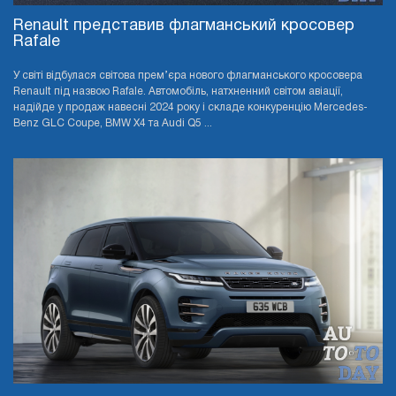
Renault представив флагманський кросовер
Rafale
У світі відбулася світова прем’єра нового флагманського кросовера
Renault під назвою Rafale. Автомобіль, натхненний світом авіації,
надійде у продаж навесні 2024 року і складе конкуренцію Mercedes-
Benz GLC Coupe, BMW X4 та Audi Q5 ...