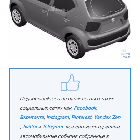
Подписывайтесь на наши ленты в таких
социальных сетях как,
Facebook
,
Вконтакте
,
Instagram
,
Pinterest
,
Yandex Zen
,
Twitter
и
Telegram
: все самые интересные
автомобильные события собранные в