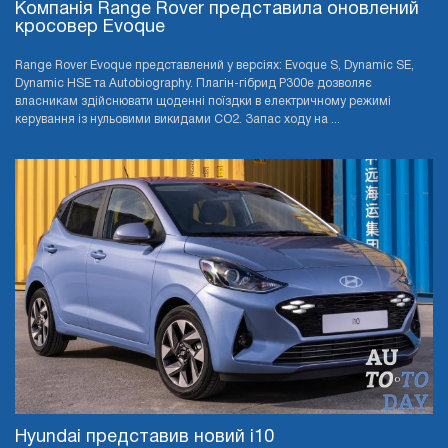
Компанія Range Rover представила оновлений
кросовер Evoque
Range Rover Evoque представлений у версіях: Evoque S, Dynamic SE,
Dynamic HSE та Autobiography. Плагін-гібрид P300e дозволяє
власникам здійснювати щоденні поїздки в електричному режимі
керування із нульовими викидами CO2. Запас ходу на ...
Hyundai представив новий i10