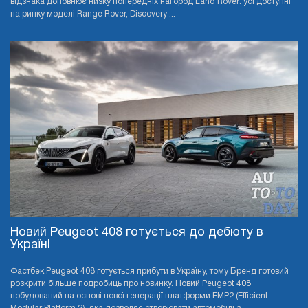
відзнака доповнює низку попередніх нагород Land Rover: усі доступні
на ринку моделі Range Rover, Discovery ...
Новий Peugeot 408 готується до дебюту в
Україні
Фастбек Peugeot 408 готується прибути в Україну, тому Бренд готовий
розкрити більше подробиць про новинку. Новий Peugeot 408
побудований на основі нової генерації платформи EMP2 (Efficient