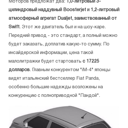
Моторов предложат два:
1,0-литровый 3-
цилиндровый наддувный Boosterjet и 1,2-литровый
атмосферный агрегат Dualjet, заимствованный от
Swift
. Этот же двигатель был и на шоу-каре.
Передний привод - это стандарт, а полный можно
будет заказать, доплатив какую-то сумму. По
инсайдерской информации, цена такой
малолитражки будет стартовать
с 17225
долларов
. Главным конкурентом "iM-4" японцы
видят итальянский бестселлер Fiat Panda,
особенно большие надежды возложены на
конкуренцию с полноприводной "Пандой".