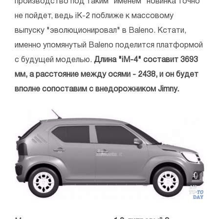
производство под таким "именем" новинка точно
не пойдет, ведь iK-2 поближе к массовому
выпуску "эволюционировал" в Baleno. Кстати,
именно упомянутый Baleno поделится платформой
с будущей моделью.
Длина "iM-4" составит 3693
мм, а расстояние между осями - 2438, и он будет
вполне сопоставим с внедорожником Jimny.