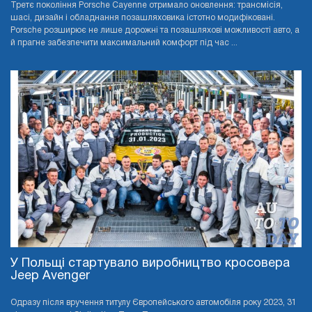
Третє покоління Porsche Cayenne отримало оновлення: трансмісія,
шасі, дизайн і обладнання позашляховика істотно модифіковані.
Porsche розширює не лише дорожні та позашляхові можливості авто, а
й прагне забезпечити максимальний комфорт під час ...
У Польщі стартувало виробництво кросовера
Jeep Avenger
Одразу після вручення титулу Європейського автомобіля року 2023, 31