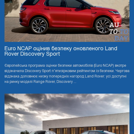
Euro NCAP оцінив безпеку оновленого Land
Rover Discovery Sport
Європейська програма оцінки безпеки автомобілів (Euro NCAP) вкотре
відзначила Discovery Sport п’ятизірковим рейтингом із безпеки. Чергова
відзнака доповнює низку попередніх нагород Land Rover: усі доступні
на ринку моделі Range Rover, Discovery ...