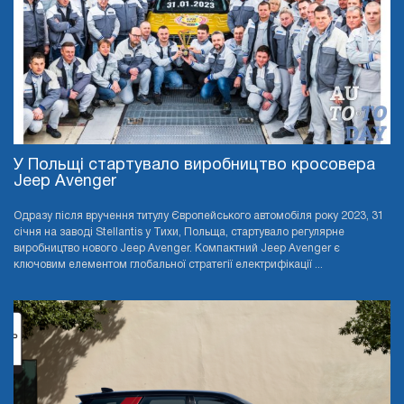
У Польщі стартувало виробництво кросовера
Jeep Avenger
Одразу після вручення титулу Європейського автомобіля року 2023, 31
січня на заводі Stellantis у Тихи, Польща, стартувало регулярне
виробництво нового Jeep Avenger. Компактний Jeep Avenger є
ключовим елементом глобальної стратегії електрифікації ...