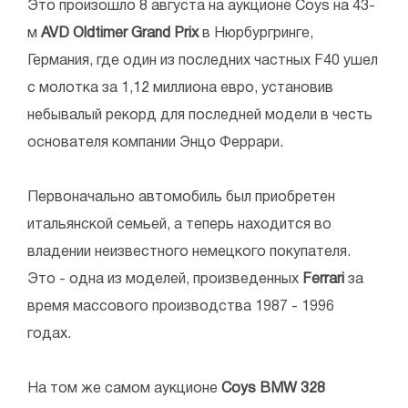
Это произошло 8 августа на аукционе Coys на 43-
м
AVD Oldtimer Grand Prix
в Нюрбургринге,
Германия, где один из последних частных F40 ушел
с молотка за 1,12 миллиона евро, установив
небывалый рекорд для последней модели в честь
основателя компании Энцо Феррари.
Первоначально автомобиль был приобретен
итальянской семьей, а теперь находится во
владении неизвестного немецкого покупателя.
Это - одна из моделей, произведенных
Ferrari
за
время массового производства 1987 - 1996
годах.
На том же самом аукционе
Coys BMW 328