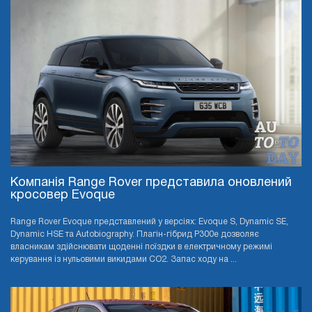
Компанія Range Rover представила оновлений
кросовер Evoque
Range Rover Evoque представлений у версіях: Evoque S, Dynamic SE,
Dynamic HSE та Autobiography. Плагін-гібрид P300e дозволяє
власникам здійснювати щоденні поїздки в електричному режимі
керування із нульовими викидами CO2. Запас ходу на ...