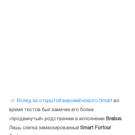
Вслед за открытой версией нового Smart
во
время тестов был замечен его более
«продвинутый» родственник в исполнении
Brabus
.
Лишь слегка замаскированный
Smart Forfour