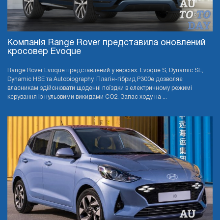
Компанія Range Rover представила оновлений
кросовер Evoque
Range Rover Evoque представлений у версіях: Evoque S, Dynamic SE,
Dynamic HSE та Autobiography. Плагін-гібрид P300e дозволяє
власникам здійснювати щоденні поїздки в електричному режимі
керування із нульовими викидами CO2. Запас ходу на ...