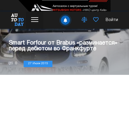
Войти
Smart Forfour от Brabus «разминается»
перед дебютом во Франкфурте
0
27 Июля 2015