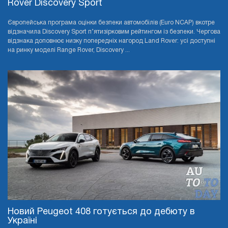
Rover Discovery Sport
Європейська програма оцінки безпеки автомобілів (Euro NCAP) вкотре
відзначила Discovery Sport п’ятизірковим рейтингом із безпеки. Чергова
відзнака доповнює низку попередніх нагород Land Rover: усі доступні
на ринку моделі Range Rover, Discovery ...
Новий Peugeot 408 готується до дебюту в
Україні