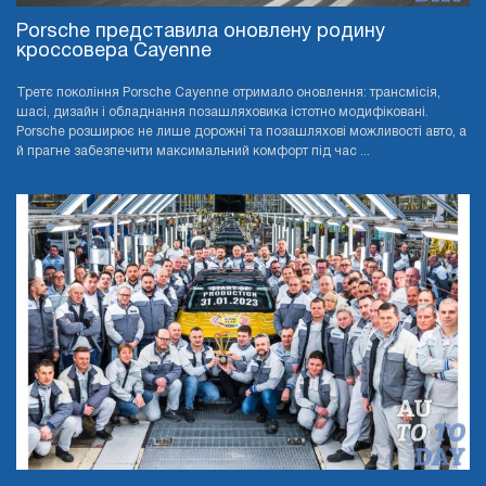
Porsche представила оновлену родину
кроссовера Cayenne
Третє покоління Porsche Cayenne отримало оновлення: трансмісія,
шасі, дизайн і обладнання позашляховика істотно модифіковані.
Porsche розширює не лише дорожні та позашляхові можливості авто, а
й прагне забезпечити максимальний комфорт під час ...