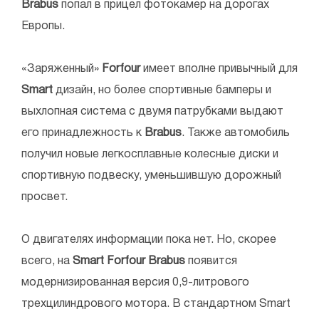
Brabus
попал в прицел фотокамер на дорогах
Европы.
«Заряженный»
Forfour
имеет вполне привычный для
Smart
дизайн, но более спортивные бамперы и
выхлопная система с двумя патрубками выдают
его принадлежность к
Brabus
. Также автомобиль
получил новые легкосплавные колесные диски и
спортивную подвеску, уменьшившую дорожный
просвет.
О двигателях информации пока нет. Но, скорее
всего, на
Smart Forfour Brabus
появится
модернизированная версия 0,9-литрового
трехцилиндрового мотора. В стандартном Smart