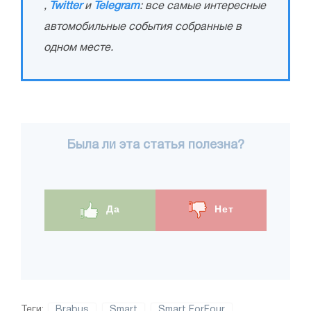
,
Twitter
и
Telegram
: все самые интересные
автомобильные события собранные в
одном месте.
Была ли эта статья полезна?
Да
Нет
Теги:
Brabus
Smart
Smart ForFour