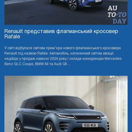
Renault представив флагманський кросовер
Rafale
У світі відбулася світова прем’єра нового флагманського кросовера
Renault під назвою Rafale. Автомобіль, натхненний світом авіації,
надійде у продаж навесні 2024 року і складе конкуренцію Mercedes-
Benz GLC Coupe, BMW X4 та Audi Q5 ...