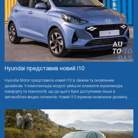
Hyundai представив новий i10
Hyundai Motor представила новий i10 зі свіжим та оновленим
дизайном. У комплектацію моделі увійшли елементи мультимедіа,
комфорту та технологій, що до цього були доступними лише в
автомобілях вищих сегментів. Новий i10 отримав оновлення дизайну, ...