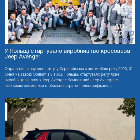
У Польщі стартувало виробництво кросовера
Jeep Avenger
Одразу після вручення титулу Європейського автомобіля року 2023, 31
січня на заводі Stellantis у Тихи, Польща, стартувало регулярне
виробництво нового Jeep Avenger. Компактний Jeep Avenger є
ключовим елементом глобальної стратегії електрифікації ...