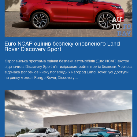
Euro NCAP оцінив безпеку оновленого Land
Rover Discovery Sport
Європейська програма оцінки безпеки автомобілів (Euro NCAP) вкотре
відзначила Discovery Sport п’ятизірковим рейтингом із безпеки. Чергова
відзнака доповнює низку попередніх нагород Land Rover: усі доступні
на ринку моделі Range Rover, Discovery ...