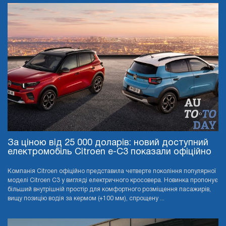
За ціною від 25 000 доларів: новий доступний
електромобіль Citroen e-C3 показали офіційно
Компанія Citroen офіційно представила четверте покоління популярної
моделі Citroen C3 у вигляді електричного кросовера. Новинка пропонує
більший внутрішній простір для комфортного розміщення пасажирів,
вищу позицію водія за кермом (+100 мм), спрощену ...