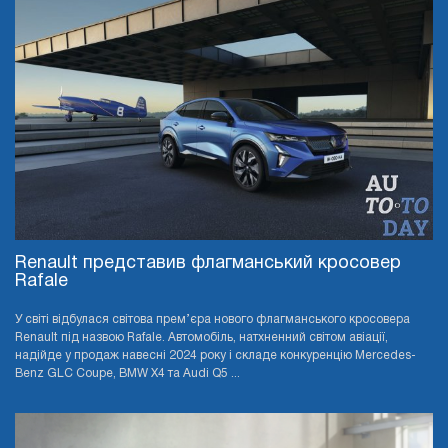
Renault представив флагманський кросовер
Rafale
У світі відбулася світова прем’єра нового флагманського кросовера
Renault під назвою Rafale. Автомобіль, натхненний світом авіації,
надійде у продаж навесні 2024 року і складе конкуренцію Mercedes-
Benz GLC Coupe, BMW X4 та Audi Q5 ...