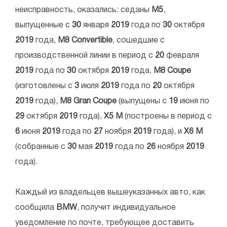
неисправность, оказались: седаны
М5
,
выпущенные с
30
января
2019
года по
30
октября
2019
года,
M8 Convertible
, сошедшие с
производственной линии в период с
20
февраля
2019
года по
30
октября
2019
года,
M8 Coupe
(изготовлены с
3
июля
2019
года по
20
октября
2019
года),
M8 Gran Coupe
(выпущены с
19
июня по
29
октября
2019
года),
X5 M
(построены в период с
6
июня
2019
года по
27
ноября
2019
года), и
X6 M
(собранные с
30
мая
2019
года по
26
ноября
2019
года).
Каждый из владельцев вышеуказанных авто, как
сообщила
BMW
, получит индивидуальное
уведомление по почте, требующее доставить