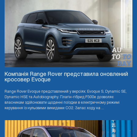
Компанія Range Rover представила оновлений
кросовер Evoque
Range Rover Evoque представлений у версіях: Evoque S, Dynamic SE,
Dynamic HSE та Autobiography. Плагін-гібрид P300e дозволяє
власникам здійснювати щоденні поїздки в електричному режимі
керування із нульовими викидами CO2. Запас ходу на ...