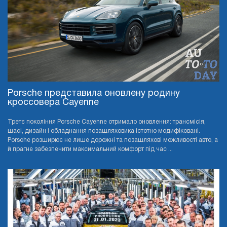
Porsche представила оновлену родину
кроссовера Cayenne
Третє покоління Porsche Cayenne отримало оновлення: трансмісія,
шасі, дизайн і обладнання позашляховика істотно модифіковані.
Porsche розширює не лише дорожні та позашляхові можливості авто, а
й прагне забезпечити максимальний комфорт під час ...