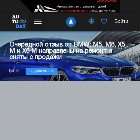
Войти
Очередной отзыв от BMW: M5, M8, X5
M и X6 M направлены на ремонт и
сняты с продажи
0
18 Декабря 2019