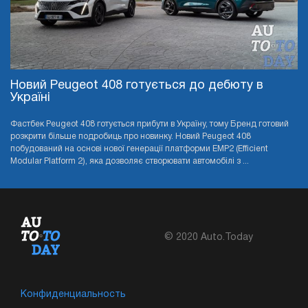
Новий Peugeot 408 готується до дебюту в
Україні
Фастбек Peugeot 408 готується прибути в Україну, тому Бренд готовий
розкрити більше подробиць про новинку. Новий Peugeot 408
побудований на основі нової генерації платформи EMP2 (Efficient
Modular Platform 2), яка дозволяє створювати автомобілі з ...
© 2020 Auto.Today
Конфиденциальность