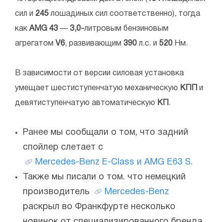
сил и
245
лошадиных сил соответственно), тогда
как
AMG 43
—
3,0-
литровым бензиновым
агрегатом
V6
, развивающим
390
л.с. и
520
Нм.
В зависимости от версии силовая установка
умещает шестиступенчатую механическую
КПП
и
девятиступенчатую автоматическую
КП
.
Ранее мы сообщали о том, что задний
спойлер слетает с
Mercedes-Benz E-Class и AMG E63 S.
Также мы писали о том. что немецкий
производитель
Mercedes-Benz
раскрыл во Франкфурте несколько
новинок от специализированного бренда