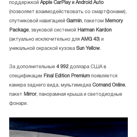
поддержкой
Apple CarPlay и Android Auto
(позволяет взаимодействовать со смартфонами),
спутниковой навигацией
Garmin
, пакетом
Memory
Package
, звуковой системой
Harman Kardon
(актуально исключительно для
AMG 43
) и
уникальной окраской кузова
Sun Yellow
.
За дополнительные
4 992
доллара США в
спецификации
Final Edition Premium
появляется
камера заднего вида, мультимедиа
Comand Online
,
пакет
Mirror
, панорамная крыша и светодиодные
фонари.