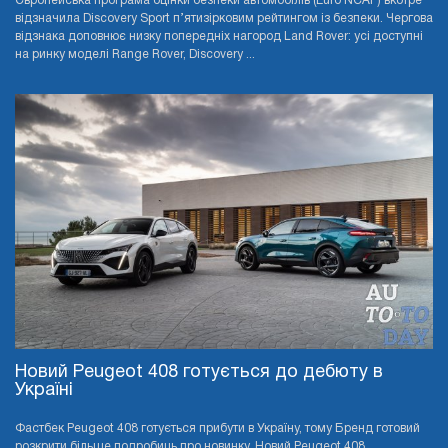
Європейська програма оцінки безпеки автомобілів (Euro NCAP) вкотре
відзначила Discovery Sport п’ятизірковим рейтингом із безпеки. Чергова
відзнака доповнює низку попередніх нагород Land Rover: усі доступні
на ринку моделі Range Rover, Discovery ...
Новий Peugeot 408 готується до дебюту в
Україні
Фастбек Peugeot 408 готується прибути в Україну, тому Бренд готовий
розкрити більше подробиць про новинку. Новий Peugeot 408