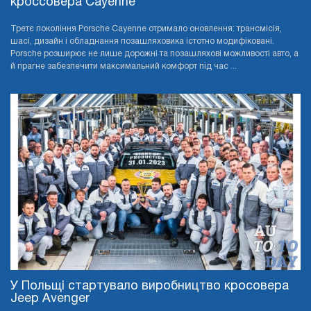
кроссовера Cayenne
Третє покоління Porsche Cayenne отримало оновлення: трансмісія,
шасі, дизайн і обладнання позашляховика істотно модифіковані.
Porsche розширює не лише дорожні та позашляхові можливості авто, а
й прагне забезпечити максимальний комфорт під час ...
У Польщі стартувало виробництво кросовера
Jeep Avenger