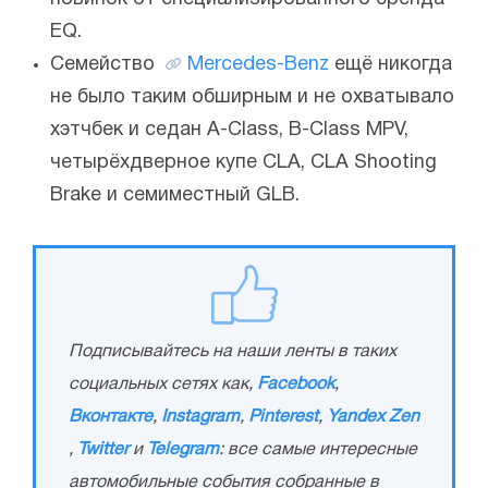
EQ.
Семейство
Mercedes-Benz
ещё никогда
не было таким обширным и не охватывало
хэтчбек и седан A-Class, B-Class MPV,
четырёхдверное купе CLA, CLA Shooting
Brake и семиместный GLB.
Подписывайтесь на наши ленты в таких
социальных сетях как,
Facebook
,
Вконтакте
,
Instagram
,
Pinterest
,
Yandex Zen
,
Twitter
и
Telegram
: все самые интересные
автомобильные события собранные в