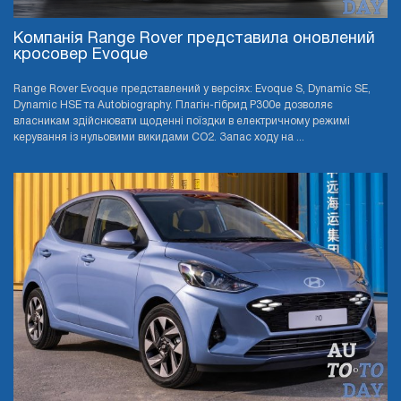
Компанія Range Rover представила оновлений
кросовер Evoque
Range Rover Evoque представлений у версіях: Evoque S, Dynamic SE,
Dynamic HSE та Autobiography. Плагін-гібрид P300e дозволяє
власникам здійснювати щоденні поїздки в електричному режимі
керування із нульовими викидами CO2. Запас ходу на ...