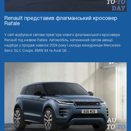
Renault представив флагманський кросовер
Rafale
У світі відбулася світова прем’єра нового флагманського кросовера
Renault під назвою Rafale. Автомобіль, натхненний світом авіації,
надійде у продаж навесні 2024 року і складе конкуренцію Mercedes-
Benz GLC Coupe, BMW X4 та Audi Q5 ...