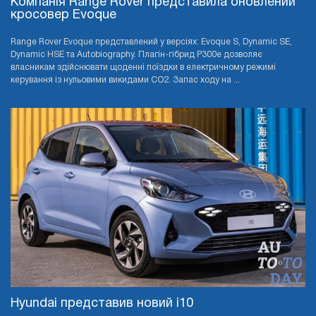
Компанія Range Rover представила оновлений
кросовер Evoque
Range Rover Evoque представлений у версіях: Evoque S, Dynamic SE,
Dynamic HSE та Autobiography. Плагін-гібрид P300e дозволяє
власникам здійснювати щоденні поїздки в електричному режимі
керування із нульовими викидами CO2. Запас ходу на ...
Hyundai представив новий i10