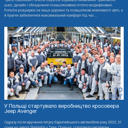
Третє покоління Porsche Cayenne отримало оновлення: трансмісія,
шасі, дизайн і обладнання позашляховика істотно модифіковані.
Porsche розширює не лише дорожні та позашляхові можливості авто, а
й прагне забезпечити максимальний комфорт під час ...
У Польщі стартувало виробництво кросовера
Jeep Avenger
Одразу після вручення титулу Європейського автомобіля року 2023, 31
січня на заводі Stellantis у Тихи, Польща, стартувало регулярне