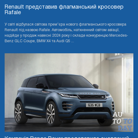
Renault представив флагманський кросовер
Rafale
У світі відбулася світова прем’єра нового флагманського кросовера
Renault під назвою Rafale. Автомобіль, натхненний світом авіації,
надійде у продаж навесні 2024 року і складе конкуренцію Mercedes-
Benz GLC Coupe, BMW X4 та Audi Q5 ...