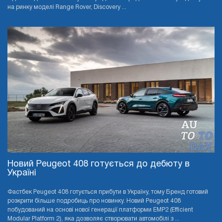
на ринку моделі Range Rover, Discovery ...
Новий Peugeot 408 готується до дебюту в
Україні
Фастбек Peugeot 408 готується прибути в Україну, тому Бренд готовий
розкрити більше подробиць про новинку. Новий Peugeot 408
побудований на основі нової генерації платформи EMP2 (Efficient
Modular Platform 2), яка дозволяє створювати автомобілі з ...