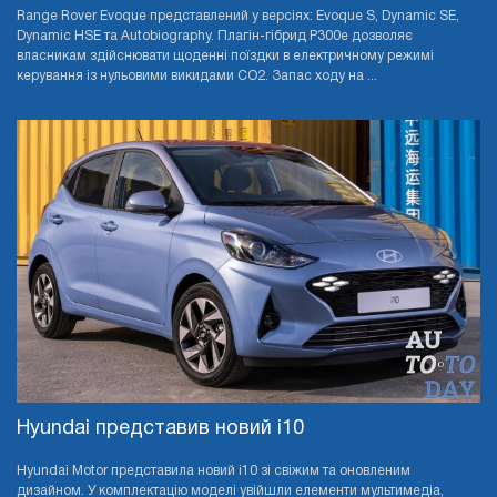
Range Rover Evoque представлений у версіях: Evoque S, Dynamic SE,
Dynamic HSE та Autobiography. Плагін-гібрид P300e дозволяє
власникам здійснювати щоденні поїздки в електричному режимі
керування із нульовими викидами CO2. Запас ходу на ...
Hyundai представив новий i10
Hyundai Motor представила новий i10 зі свіжим та оновленим
дизайном. У комплектацію моделі увійшли елементи мультимедіа,