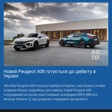
Новий Peugeot 408 готується до дебюту в
Україні
Фастбек Peugeot 408 готується прибути в Україну, тому Бренд готовий
розкрити більше подробиць про новинку. Новий Peugeot 408
побудований на основі нової генерації платформи EMP2 (Efficient
Modular Platform 2), яка дозволяє створювати автомобілі з ...