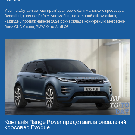
У світі відбулася світова прем’єра нового флагманського кросовера
Renault під назвою Rafale. Автомобіль, натхненний світом авіації,
надійде у продаж навесні 2024 року і складе конкуренцію Mercedes-
Benz GLC Coupe, BMW X4 та Audi Q5 ...
Компанія Range Rover представила оновлений
кросовер Evoque