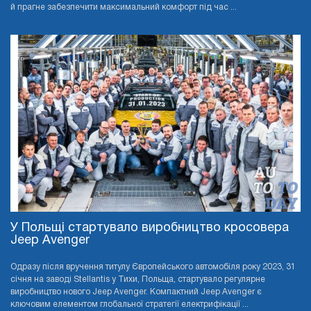
й прагне забезпечити максимальний комфорт під час ...
У Польщі стартувало виробництво кросовера
Jeep Avenger
Одразу після вручення титулу Європейського автомобіля року 2023, 31
січня на заводі Stellantis у Тихи, Польща, стартувало регулярне
виробництво нового Jeep Avenger. Компактний Jeep Avenger є
ключовим елементом глобальної стратегії електрифікації ...