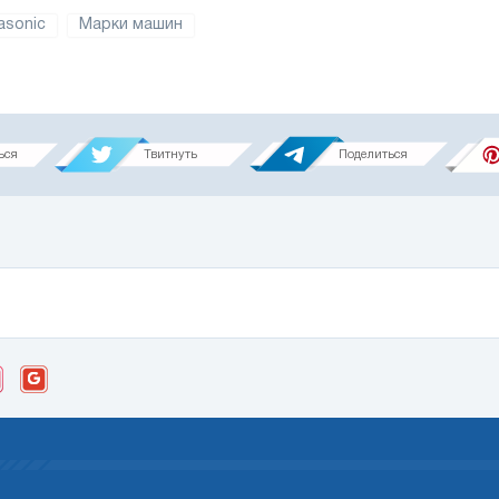
asonic
Марки машин
ься
Твитнуть
Поделиться