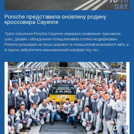
Porsche представила оновлену родину
кроссовера Cayenne
Третє покоління Porsche Cayenne отримало оновлення: трансмісія,
шасі, дизайн і обладнання позашляховика істотно модифіковані.
Porsche розширює не лише дорожні та позашляхові можливості авто, а
й прагне забезпечити максимальний комфорт під час ...