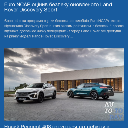
Euro NCAP оцінив безпеку оновленого Land
Rover Discovery Sport
Європейська програма оцінки безпеки автомобілів (Euro NCAP) вкотре
відзначила Discovery Sport п’ятизірковим рейтингом із безпеки. Чергова
відзнака доповнює низку попередніх нагород Land Rover: усі доступні
на ринку моделі Range Rover, Discovery ...
Новий Peugeot 408 готується до дебюту в