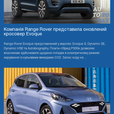
Компанія Range Rover представила оновлений
кросовер Evoque
Range Rover Evoque представлений у версіях: Evoque S, Dynamic SE,
Dynamic HSE та Autobiography. Плагін-гібрид P300e дозволяє
власникам здійснювати щоденні поїздки в електричному режимі
керування із нульовими викидами CO2. Запас ходу на ...