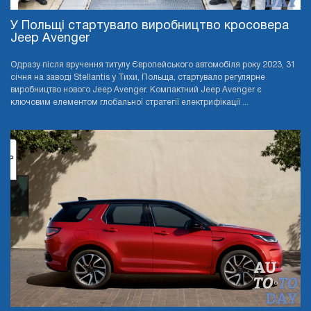
У Польщі стартувало виробництво кросовера
Jeep Avenger
Одразу після вручення титулу Європейського автомобіля року 2023, 31
січня на заводі Stellantis у Тихи, Польща, стартувало регулярне
виробництво нового Jeep Avenger. Компактний Jeep Avenger є
ключовим елементом глобальної стратегії електрифікації ...