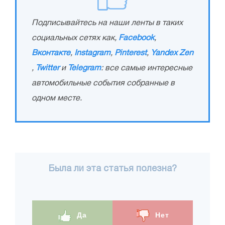
Подписывайтесь на наши ленты в таких
социальных сетях как,
Facebook
,
Вконтакте
,
Instagram
,
Pinterest
,
Yandex Zen
,
Twitter
и
Telegram
: все самые интересные
автомобильные события собранные в
одном месте.
Была ли эта статья полезна?
Да
Нет