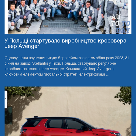
У Польщі стартувало виробництво кросовера
Jeep Avenger
Одразу після вручення титулу Європейського автомобіля року 2023, 31
січня на заводі Stellantis у Тихи, Польща, стартувало регулярне
виробництво нового Jeep Avenger. Компактний Jeep Avenger є
ключовим елементом глобальної стратегії електрифікації ...