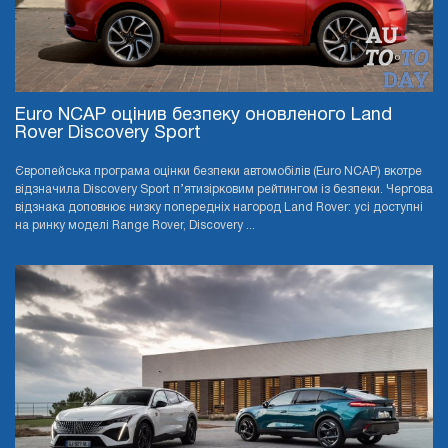
Euro NCAP оцінив безпеку оновленого Land
Rover Discovery Sport
Європейська програма оцінки безпеки автомобілів (Euro NCAP) вкотре
відзначила Discovery Sport п’ятизірковим рейтингом із безпеки. Чергова
відзнака доповнює низку попередніх нагород Land Rover: усі доступні
на ринку моделі Range Rover, Discovery ...