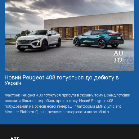
Новий Peugeot 408 готується до дебюту в
Україні
Фастбек Peugeot 408 готується прибути в Україну, тому Бренд готовий
розкрити більше подробиць про новинку. Новий Peugeot 408
побудований на основі нової генерації платформи EMP2 (Efficient
Modular Platform 2), яка дозволяє створювати автомобілі з ...