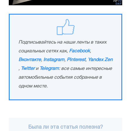
Подписывайтесь на наши ленты в таких
социальных сетях как,
Facebook
,
Вконтакте
,
Instagram
,
Pinterest
,
Yandex Zen
,
Twitter
и
Telegram
: все самые интересные
автомобильные события собранные в
одном месте.
Была ли эта статья полезна?