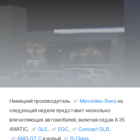
Немецкий производитель
Mercedes-Benz
на
следующей неделе представит несколько
впечатляющих автомобилей, включая седан A 35
4MATIC,
GLE
,
EQC
,
Concept GLB
,
AMG GT C
и новый
B-Class
.