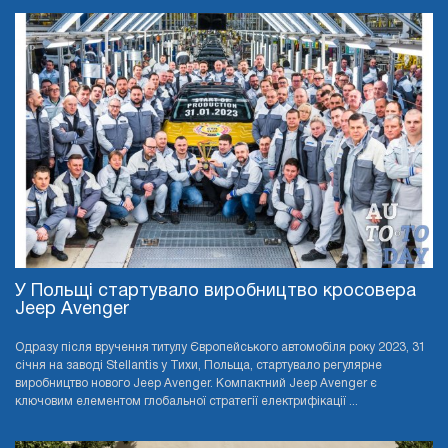
У Польщі стартувало виробництво кросовера
Jeep Avenger
Одразу після вручення титулу Європейського автомобіля року 2023, 31
січня на заводі Stellantis у Тихи, Польща, стартувало регулярне
виробництво нового Jeep Avenger. Компактний Jeep Avenger є
ключовим елементом глобальної стратегії електрифікації ...