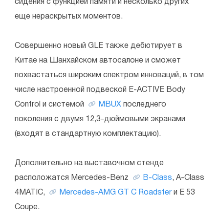
сидения с функцией памяти и несколько других
еще нераскрытых моментов.
Совершенно новый GLE также дебютирует в
Китае на Шанхайском автосалоне и сможет
похвастаться широким спектром инноваций, в том
числе настроенной подвеской E-ACTIVE Body
Control и системой
MBUX
последнего
поколения с двумя 12,3-дюймовыми экранами
(входят в стандартную комплектацию).
Дополнительно на выставочном стенде
расположатся Mercedes-Benz
B-Class
, A-Class
4MATIC,
Mercedes-AMG GT C Roadster
и E 53
Coupe.