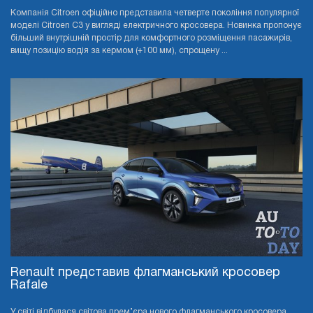
Компанія Citroen офіційно представила четверте покоління популярної
моделі Citroen C3 у вигляді електричного кросовера. Новинка пропонує
більший внутрішній простір для комфортного розміщення пасажирів,
вищу позицію водія за кермом (+100 мм), спрощену ...
Renault представив флагманський кросовер
Rafale
У світі відбулася світова прем’єра нового флагманського кросовера