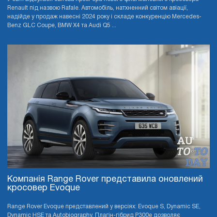
Renault під назвою Rafale. Автомобіль, натхненний світом авіації,
надійде у продаж навесні 2024 року і складе конкуренцію Mercedes-
Benz GLC Coupe, BMW X4 та Audi Q5 ...
Компанія Range Rover представила оновлений
кросовер Evoque
Range Rover Evoque представлений у версіях: Evoque S, Dynamic SE,
Dynamic HSE та Autobiography. Плагін-гібрид P300e дозволяє