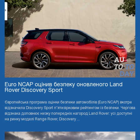
Euro NCAP оцінив безпеку оновленого Land
Rover Discovery Sport
Європейська програма оцінки безпеки автомобілів (Euro NCAP) вкотре
відзначила Discovery Sport п’ятизірковим рейтингом із безпеки. Чергова
відзнака доповнює низку попередніх нагород Land Rover: усі доступні
на ринку моделі Range Rover, Discovery ...