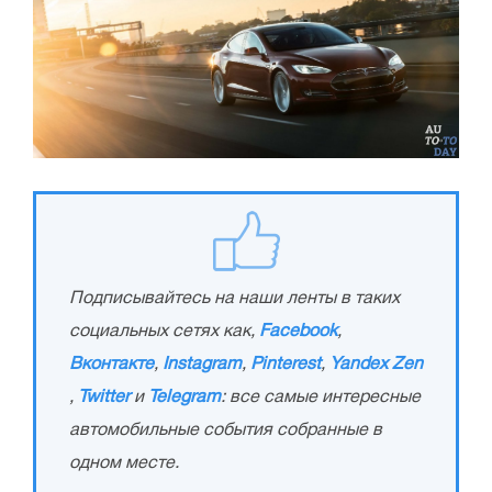
Подписывайтесь на наши ленты в таких
социальных сетях как,
Facebook
,
Вконтакте
,
Instagram
,
Pinterest
,
Yandex Zen
,
Twitter
и
Telegram
: все самые интересные
автомобильные события собранные в
одном месте.