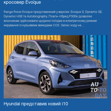
кросовер Evoque
Range Rover Evoque представлений у версіях: Evoque S, Dynamic SE,
Dynamic HSE та Autobiography. Плагін-гібрид P300e дозволяє
власникам здійснювати щоденні поїздки в електричному режимі
керування із нульовими викидами CO2. Запас ходу на ...
Hyundai представив новий i10