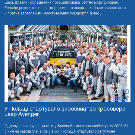
шасі, дизайн і обладнання позашляховика істотно модифіковані.
Porsche розширює не лише дорожні та позашляхові можливості авто, а
й прагне забезпечити максимальний комфорт під час ...
У Польщі стартувало виробництво кросовера
Jeep Avenger
Одразу після вручення титулу Європейського автомобіля року 2023, 31
січня на заводі Stellantis у Тихи, Польща, стартувало регулярне