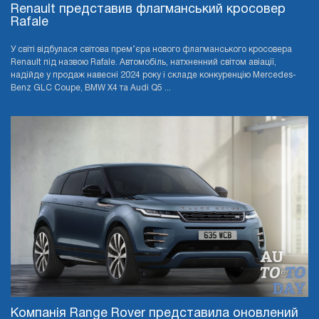
Renault представив флагманський кросовер
Rafale
У світі відбулася світова прем’єра нового флагманського кросовера
Renault під назвою Rafale. Автомобіль, натхненний світом авіації,
надійде у продаж навесні 2024 року і складе конкуренцію Mercedes-
Benz GLC Coupe, BMW X4 та Audi Q5 ...
Компанія Range Rover представила оновлений