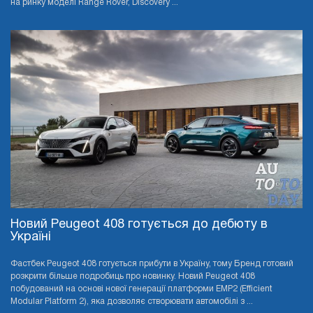
на ринку моделі Range Rover, Discovery ...
Новий Peugeot 408 готується до дебюту в
Україні
Фастбек Peugeot 408 готується прибути в Україну, тому Бренд готовий
розкрити більше подробиць про новинку. Новий Peugeot 408
побудований на основі нової генерації платформи EMP2 (Efficient
Modular Platform 2), яка дозволяє створювати автомобілі з ...