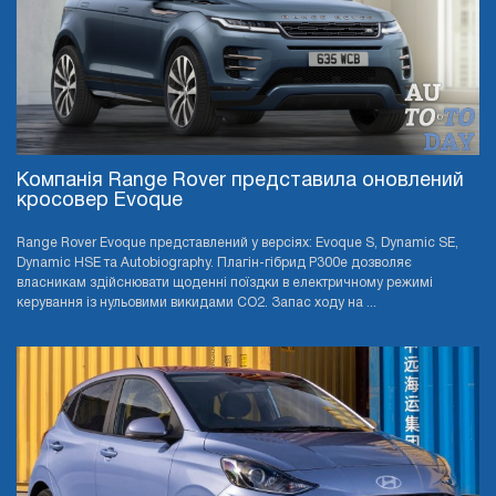
Компанія Range Rover представила оновлений
кросовер Evoque
Range Rover Evoque представлений у версіях: Evoque S, Dynamic SE,
Dynamic HSE та Autobiography. Плагін-гібрид P300e дозволяє
власникам здійснювати щоденні поїздки в електричному режимі
керування із нульовими викидами CO2. Запас ходу на ...