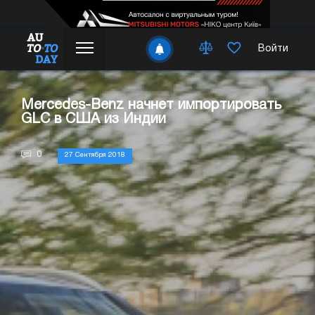
Войти
Mercedes-Benz начнет импортировать
GLC в США из Индии
0
27 Сентября 2018