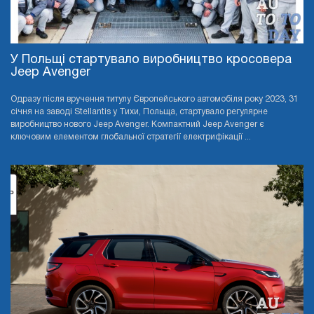
У Польщі стартувало виробництво кросовера
Jeep Avenger
Одразу після вручення титулу Європейського автомобіля року 2023, 31
січня на заводі Stellantis у Тихи, Польща, стартувало регулярне
виробництво нового Jeep Avenger. Компактний Jeep Avenger є
ключовим елементом глобальної стратегії електрифікації ...