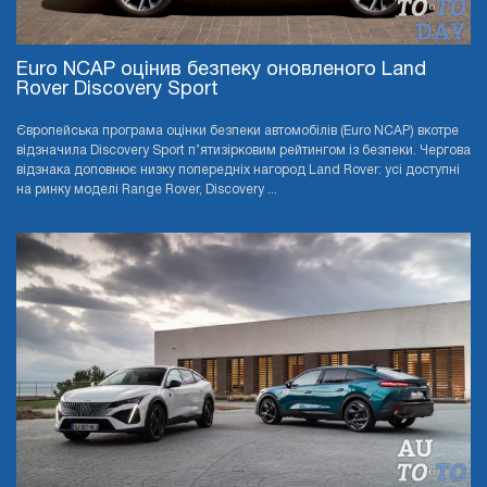
Euro NCAP оцінив безпеку оновленого Land
Rover Discovery Sport
Європейська програма оцінки безпеки автомобілів (Euro NCAP) вкотре
відзначила Discovery Sport п’ятизірковим рейтингом із безпеки. Чергова
відзнака доповнює низку попередніх нагород Land Rover: усі доступні
на ринку моделі Range Rover, Discovery ...