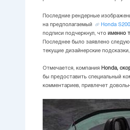
Последние рендерные изображен
на предполагаемый
Honda S20
подписи подчеркнул, что
именно 
Последнее было заявлено следую
текущие дизайнерские подсказки,
Отмечается, компания
Honda, ско
бы предоставить специальный ком
комментариев, привлечет довольн