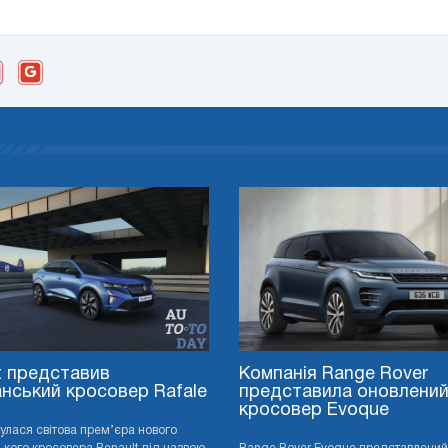
t представив
Компанія Range Rover
нський кросовер Rafale
представила оновлени
кросовер Evoque
дбулася світова прем’єра нового