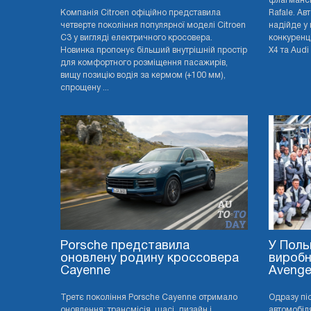
флагмансь
Компанія Citroen офіційно представила
Rafale. Ав
четверте покоління популярної моделі Citroen
надійде у 
C3 у вигляді електричного кросовера.
конкуренц
Новинка пропонує більший внутрішній простір
X4 та Audi 
для комфортного розміщення пасажирів,
вищу позицію водія за кермом (+100 мм),
спрощену ...
Porsche представила
У Поль
оновлену родину кроссовера
виробн
Cayenne
Avenge
Третє покоління Porsche Cayenne отримало
Одразу пі
оновлення: трансмісія, шасі, дизайн і
автомобіля