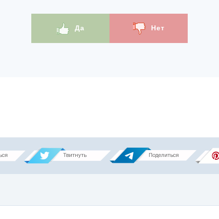
Да
Нет
ься
Твитнуть
Поделиться