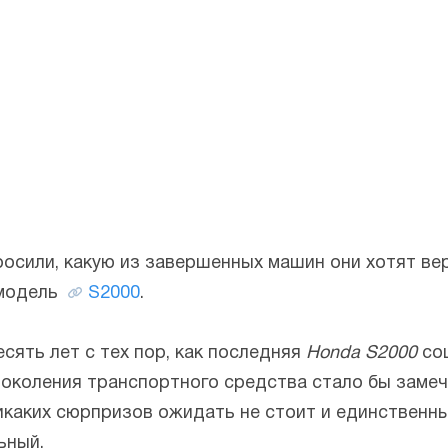
осили, какую из завершенных машин они хотят вер
 модель
S2000
.
сять лет с тех пор, как последняя
Honda S2000
сош
поколения транспортного средства стало бы заме
каких сюрпризов ожидать не стоит и единственны
ьный.