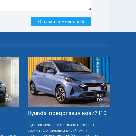
Оставить комментарий
Hyundai представив новий i10
й
Hyundai Motor представила новий i10 зі
свіжим та оновленим дизайном. У