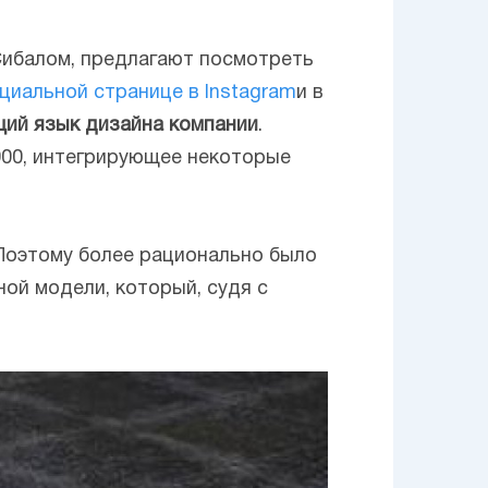
ибалом, предлагают посмотреть
циальной странице в Instagram
и в
ущий язык дизайна компании
.
000, интегрирующее некоторые
Поэтому более рационально было
ой модели, который, судя с