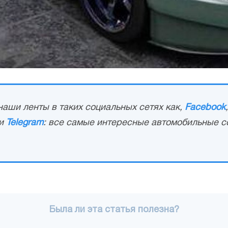
аши ленты в таких социальных сетях как,
Facebook
и
Telegram
: все самые интересные автомобильные с
Была ли эта статья полезна?