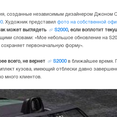
ия, созданные независимым дизайнером Джоном С
00
. Художник представил
фото на собственной офи
так может выглядеть
S2000
, если воплотит тек
щими словами: «Мое небольшое обновление на S2
 сохраняет первоначальную форму».
рее всего, не вернет
S2000
в ближайшее время. 
плект кузова, имеющий отблески давно завершенн
о много клиентов.