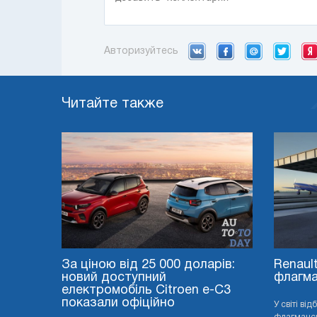
Авторизуйтесь
Читайте также
За ціною від 25 000 доларів:
Renaul
новий доступний
флагма
електромобіль Citroen e-C3
показали офіційно
У світі ві