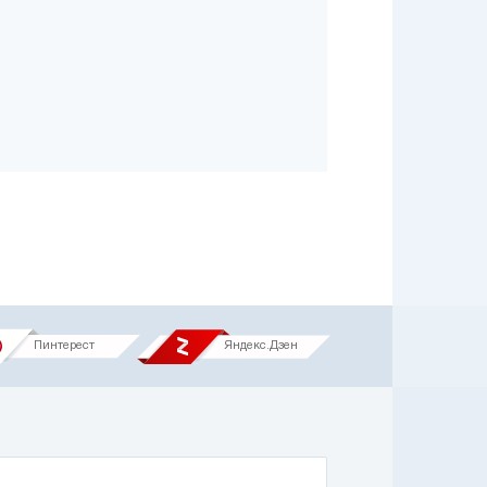
Пинтерест
Яндекс.Дзен