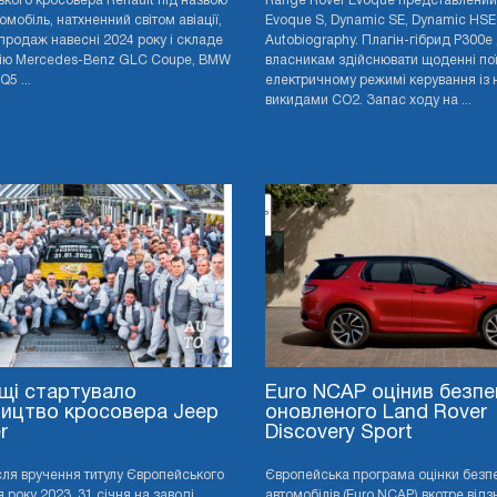
кого кросовера Renault під назвою
Range Rover Evoque представлений 
томобіль, натхненний світом авіації,
Evoque S, Dynamic SE, Dynamic HSE
продаж навесні 2024 року і складе
Autobiography. Плагін-гібрид P300e
ію Mercedes-Benz GLC Coupe, BMW
власникам здійснювати щоденні пої
Q5 ...
електричному режимі керування із 
викидами CO2. Запас ходу на ...
щі стартувало
Euro NCAP оцінив безпе
ицтво кросовера Jeep
оновленого Land Rover
r
Discovery Sport
сля вручення титулу Європейського
Європейська програма оцінки безп
 року 2023, 31 січня на заводі
автомобілів (Euro NCAP) вкотре від