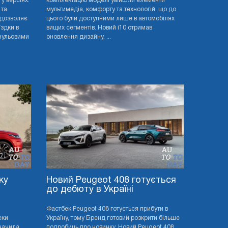
у версіях:
комплектацію моделі увійшли елементи
 та
мультимедіа, комфорту та технологій, що до
 дозволяє
цього були доступними лише в автомобілях
здки в
вищих сегментів. Новий i10 отримав
нульовими
оновлення дизайну, ...
ку
Новий Peugeot 408 готується
до дебюту в Україні
Фастбек Peugeot 408 готується прибути в
еки
Україну, тому Бренд готовий розкрити більше
значила
подробиць про новинку. Новий Peugeot 408