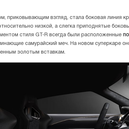
м, приковывающим взгляд, стала боковая линия кр
 относительно низкой, а слегка приподнятые боков
ементом стиля GT-R всегда были расположенные
по
минающие самурайский меч. На новом суперкаре о
ленным золотым вставкам.