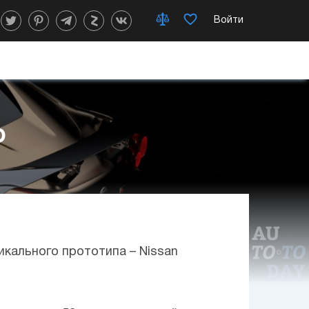
Войти
р
кального прототипа – Nissan