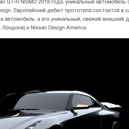
an GT-R NISMO 2018 года, уникальный автомобиль 
ldesign. Европейский дебют прототипа состоится в
ла автомобиль, а его уникальный, свежий внешний
 Лондоне) и Nissan Design America.