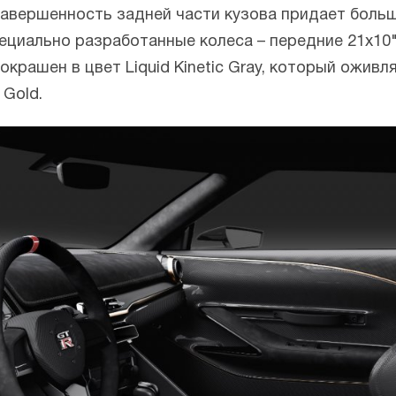
Завершенность задней части кузова придает боль
ециально разработанные колеса – передние 21х10"
окрашен в цвет Liquid Kinetic Gray, который ожив
 Gold.