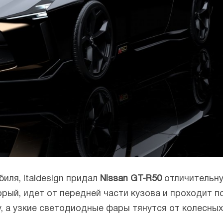
иля, Italdesign придал
Nissan GT-R50
отличительну
орый, идет от передней части кузова и проходит по
 а узкие светодиодные фары тянутся от колесных