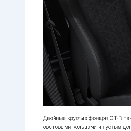
Двойные круглые фонари GT-R так
световыми кольцами и пустым це