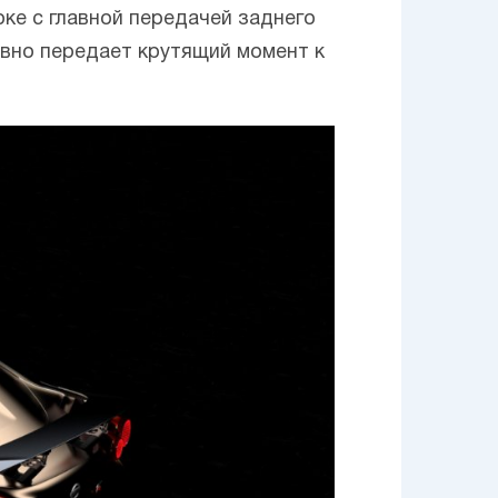
ке с главной передачей заднего
вно передает крутящий момент к