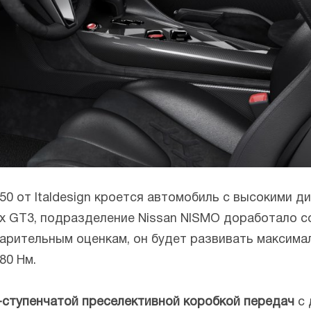
0 от Italdesign кроется автомобиль с высокими д
ках GT3, подразделение Nissan NISMO доработало 
варительным оценкам, он будет развивать максимал
80 Нм.
-ступенчатой преселективной коробкой передач
с 