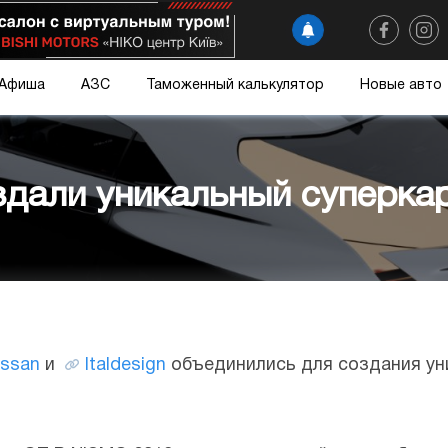
Афиша
АЗС
Таможенный калькулятор
Новые авто
создали уникальный суперка
issan
и
Italdesign
объединились для создания уни