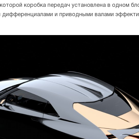
которой коробка передач установлена в одном бло
ми дифференциалами и приводными валами эффекти