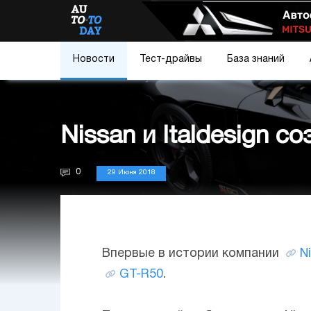
Новости
Тест-драйвы
База знаний
Nissan и Italdesign 
0
29 Июня 2018
Впервые в истории компании
N
GT-R50
.