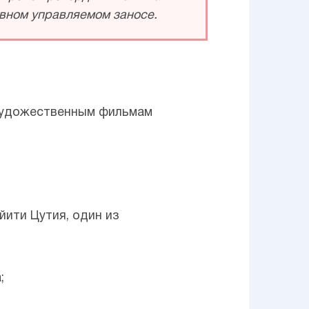
ывном управляемом заносе.
 художественным фильмам
эйити Цутия, один из
;