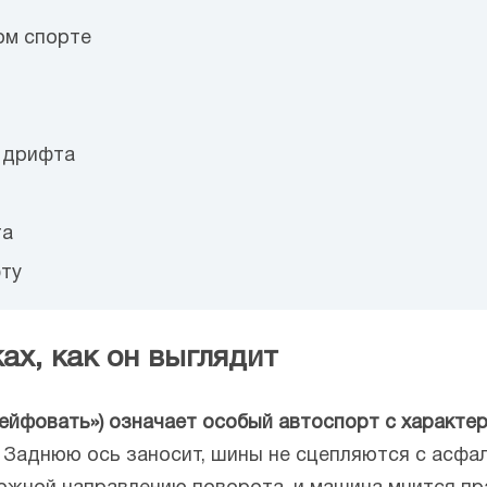
ом спорте
 дрифта
та
ту
ах, как он выглядит
«дрейфовать») означает особый автоспорт с характ
. Заднюю ось заносит, шины не сцепляются с асфа