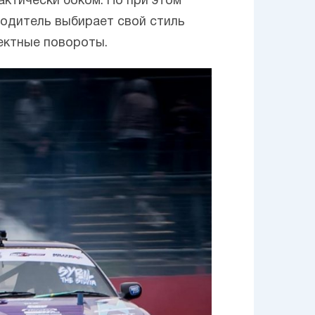
ктически боком. Но при этом
водитель выбирает свой стиль
фектные повороты.