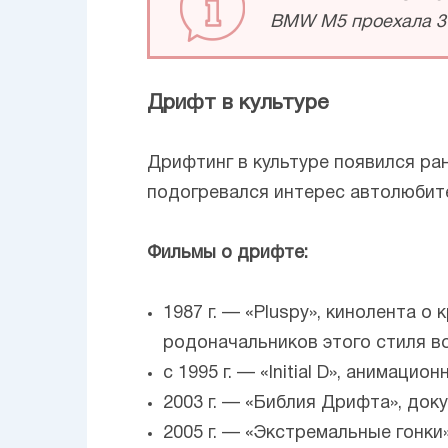
BMW M5 проехала 37
Дрифт в культуре
Дрифтинг в культуре появился ра
подогревался интерес автолюбите
Фильмы о дрифте:
1987 г. — «Pluspy», кинолента о
родоначальников этого стиля в
с 1995 г. — «Initial D», анимаци
2003 г. — «Библия Дрифта», док
2005 г. — «Экстремальные гонки»