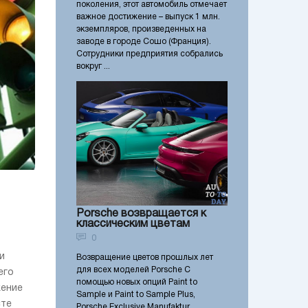
поколения, этот автомобиль отмечает
важное достижение – выпуск 1 млн.
экземпляров, произведенных на
заводе в городе Сошо (Франция).
Сотрудники предприятия собрались
вокруг ...
Porsche возвращается к
классическим цветам
0
и
Возвращение цветов прошлых лет
для всех моделей Porsche С
его
помощью новых опций Paint to
жение
Sample и Paint to Sample Plus,
сте
Porsche Exclusive Manufaktur