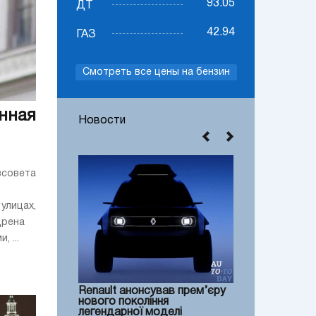
93.05
ДТ
42.94
ГАЗ
Смотреть все цены на бензин
нная
Новости
всовета
улицах,
дрена
 ...
Renault анонсував прем’єру
нового покоління
легендарної моделі