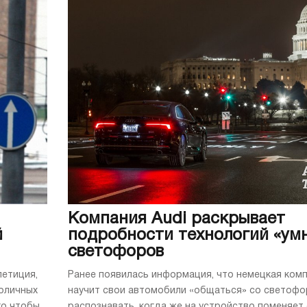
Компания Audi раскрывает
й
подробности технологий «ум
светофоров
петиция,
Ранее появилась информация, что немецкая ком
оличных
научит свои автомобили «общаться» со светофо
го чтобы
распознавать, когда же на устройство поменяет 