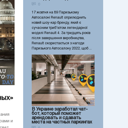
0
17 жовтня на 89 Паризькому
Автосалоні Renault оприлюднить
новий шоу-кар бренду, який є
сучасним триб’ютом легендарної
моделі Renault 4. За тридцять років
після завершення виробництва,
Renault скористається з нагоди
Паризького Автосалону 2022, щоб ...
ных»
В Украине заработал чат-
бот, который поможет
пания
арендовать и сдавать
рами и
места на частных паркингах
свет.