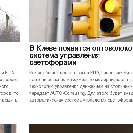
В Киеве появится оптоволоко
система управления
светофорами
я КГГА
Как сообщает пресс-служба КГГА, чиновники Кие
тофорами
приняли решение максимально модернизировать
ного
технологию управления движением на столичных 
город, то
передает AUTO-Consulting. Для этого будет вне
т решить
автоматическая система управления светофорами,