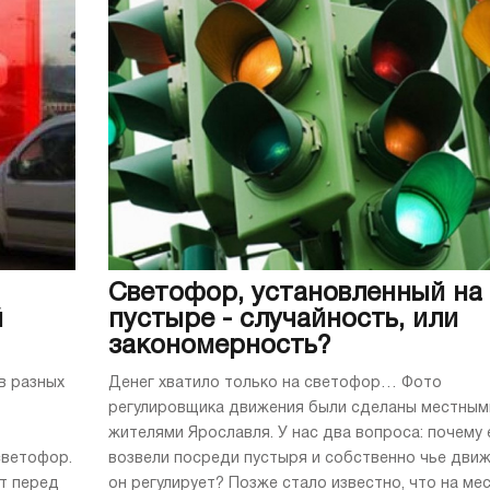
Светофор, установленный на
й
пустыре - случайность, или
закономерность?
в разных
Денег хватило только на светофор… Фото
регулировщика движения были сделаны местным
жителями Ярославля. У нас два вопроса: почему 
светофор.
возвели посреди пустыря и собственно чье дви
ет перед
он регулирует? Позже стало известно, что на ме