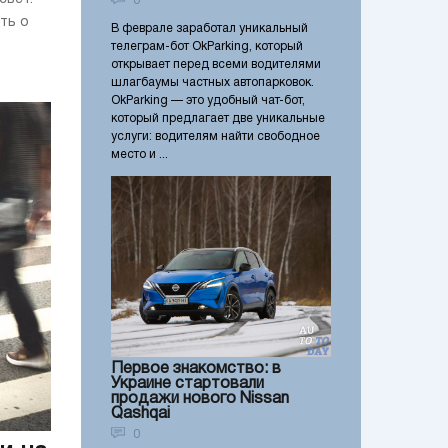
0
ть о
В феврале заработал уникальный
телеграм-бот OkParking, который
открывает перед всеми водителями
шлагбаумы частных автопарковок.
OkParking — это удобный чат-бот,
который предлагает две уникальные
услуги: водителям найти свободное
место и ...
Первое знакомство: в
Украине стартовали
продажи нового Nissan
Qashqai
0