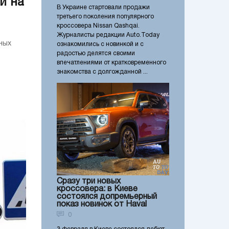
и на
В Украине стартовали продажи
третьего поколения популярного
кроссовера Nissan Qashqai.
Журналисты редакции Auto.Today
ных
ознакомились с новинкой и с
радостью делятся своими
впечатлениями от кратковременного
знакомства с долгожданной ...
Сразу три новых
кроссовера: в Киеве
состоялся допремьерный
показ новинок от Haval
0