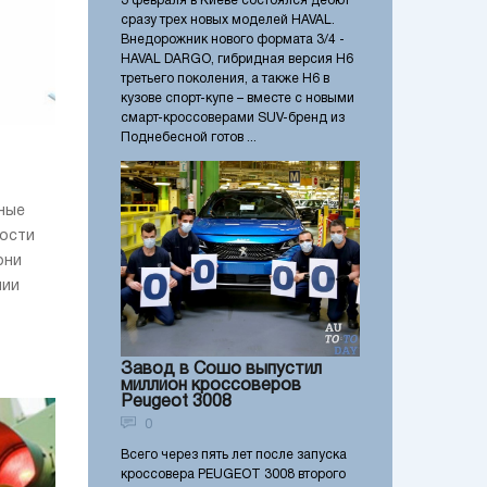
3 февраля в Киеве состоялся дебют
сразу трех новых моделей HAVAL.
Внедорожник нового формата 3/4 -
HAVAL DARGO, гибридная версия Н6
третьего поколения, а также Н6 в
кузове спорт-купе – вместе с новыми
смарт-кроссоверами SUV-бренд из
Поднебесной готов ...
ные
ности
они
чии
Завод в Сошо выпустил
миллион кроссоверов
Peugeot 3008
0
Всего через пять лет после запуска
кроссовера PEUGEOT 3008 второго