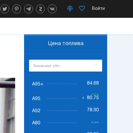
Войти
Цена топлива
84.68
А95+
-0.71%
80.75
А95
78.90
А92
-.--
А80