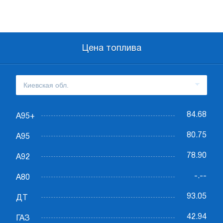
Цена топлива
84.68
А95+
80.75
А95
78.90
А92
-.--
А80
93.05
ДТ
42.94
ГАЗ