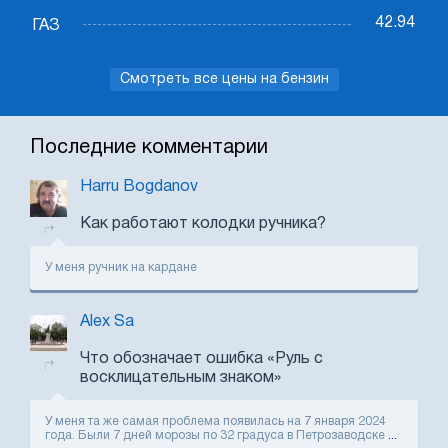
42.94
ГАЗ
Смотреть все цены на бензин
Последние комментарии
Harru Bogdanov
Как работают колодки ручника?
У меня ручник на кардане
Alex Sa
Что обозначает ошибка «Руль с
восклицательным знаком»
У меня та же самая проблема появилась на 7 января 2024
года. Были 7 дней морозы по 32 градуса в Петрозаводске
...