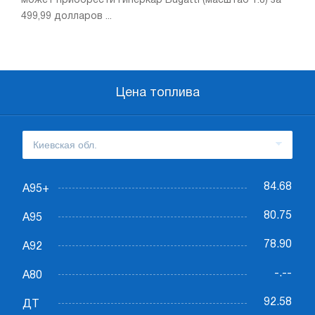
может приобрести гиперкар Bugatti (масштаб 1:8) за
499,99 долларов ...
Цена топлива
84.68
А95+
80.75
А95
78.90
А92
-.--
А80
92.58
ДТ