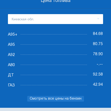
Цена топлива
84.68
А95+
80.75
А95
78.90
А92
-.--
А80
92.58
ДТ
42.94
ГАЗ
Смотреть все цены на бензин