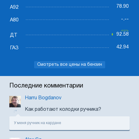
78.90
А92
-.--
А80
-0.51%
92.58
ДТ
42.94
ГАЗ
Смотреть все цены на бензин
Последние комментарии
Harru Bogdanov
Как работают колодки ручника?
У меня ручник на кардане