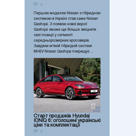
0
Першою моделлю Nissan з гібридною
системою в Україні став саме Nissan
Qashqai. З появою нової версії
Qashqai зможе ще більше зміцнити
свої позиції у сегменті
середньорозмірних кросоверів.
Завдяки м'якій гібридній системі
MHEV Nissan Qashqai покращує ...
Старт продажів Hyundai
IONIQ 6: оголошені українські
ціни та комплектації
0