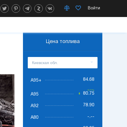
Войти
Цена топлива
84.68
А95+
-0.71%
80.75
А95
78.90
А92
-.--
А80