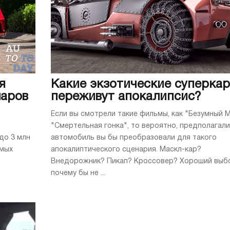
я
Какие экзотические суперка
ларов
переживут апокалипсис?
Если вы смотрели такие фильмы, как "Безумный М
"Смертельная гонка", то вероятно, предполагали
до 3 млн
автомобиль вы бы преобразовали для такого
амых
апокалиптического сценария. Маскл-кар?
Внедорожник? Пикап? Кроссовер? Хороший выбо
почему бы не ...