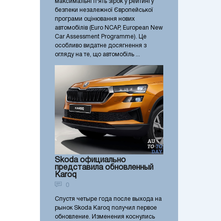
максимальні п'ять зірок у рейтингу
безпеки незалежної Європейської
програми оцінювання нових
автомобілів (Euro NCAP, European New
Car Assessment Programme). Це
особливо видатне досягнення з
огляду на те, що автомобіль ...
Skoda официально
представила обновленный
Karoq
0
Спустя четыре года после выхода на
рынок Skoda Karoq получил первое
обновление. Изменения коснулись