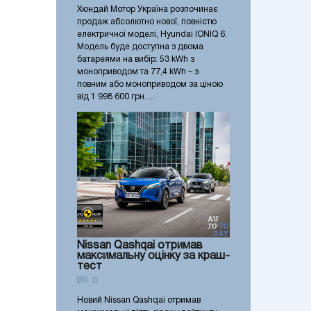
Хюндай Мотор Україна розпочинає
продаж абсолютно нової, повністю
електричної моделі, Hyundai IONIQ 6.
Модель буде доступна з двома
батареями на вибір: 53 kWh з
моноприводом та 77,4 kWh – з
повним або моноприводом за ціною
від 1 998 600 грн. ...
Nissan Qashqai отримав
максимальну оцінку за краш-
тест
0
Новий Nissan Qashqai отримав