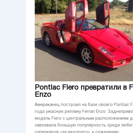
Pontiac Fiero превратили в Fe
Enzo
Американец построил на базе своего Pontiac F
года ужасную реплику Ferrari Enzo. Заднеприв
модель Fiero с центральным расположением д
завоевала большую популярность среди люби
суперкаров «за недорого», к сожалению, ...