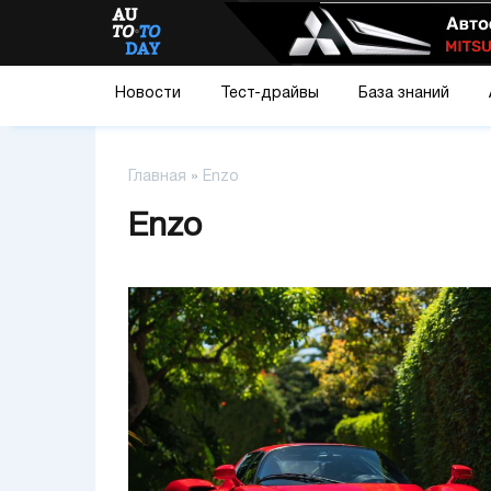
Новости
Тест-драйвы
База знаний
Главная
»
Enzo
Enzo