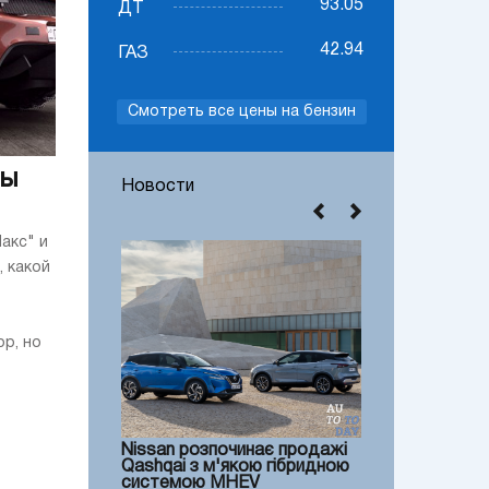
93.05
ДТ
42.94
ГАЗ
Смотреть все цены на бензин
ры
Новости
акс" и
, какой
р, но
Nissan розпочинає продажі
Qashqai з м'якою гібридною
системою MHEV