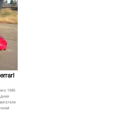
rrari
iero 1986
одная
вигателя
телей