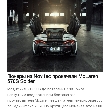
Тюнеры из Novitec прокачали McLaren
570S Spider
Модификация 650S до появления 720S была
наилучшим предложением британского
производителя McLaren, ее двигатель генерировал 650
лошадиных сил и 678 Нм крутящего момента, что на 80