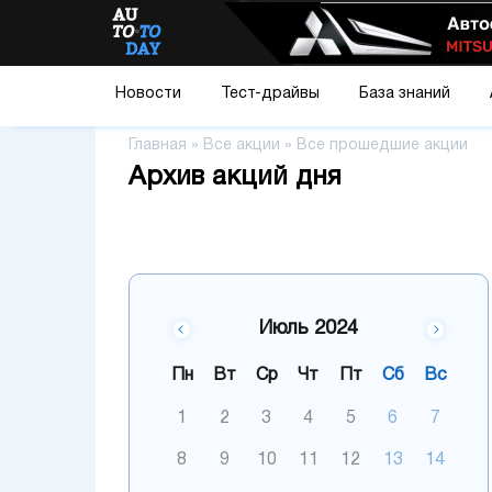
Новости
Тест-драйвы
База знаний
Главная
»
Все акции
»
Все прошедшие акции
Архив акций дня
Июль 2024
Пн
Вт
Ср
Чт
Пт
Сб
Вс
1
2
3
4
5
6
7
8
9
10
11
12
13
14