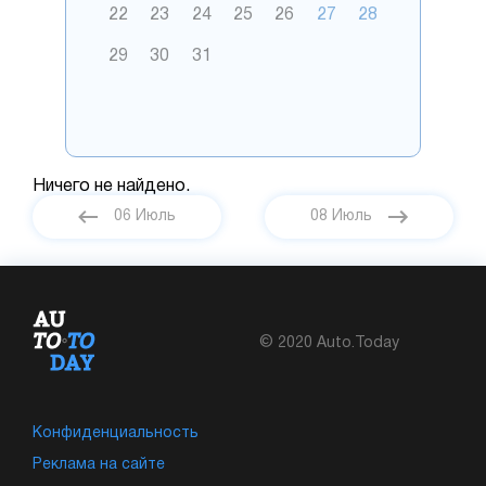
22
23
24
25
26
27
28
29
30
31
Ничего не найдено.
06 Июль
08 Июль
© 2020 Auto.Today
Конфиденциальность
Реклама на сайте