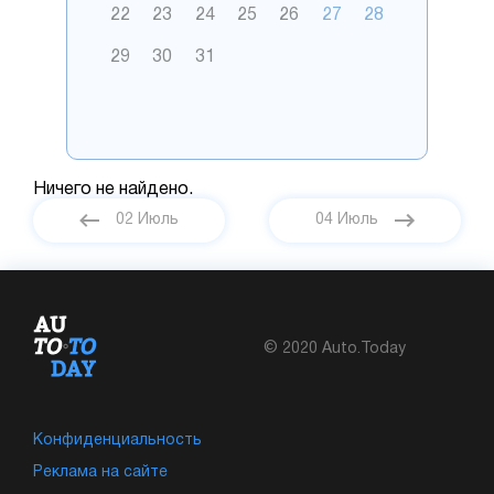
22
23
24
25
26
27
28
29
30
31
Ничего не найдено.
02 Июль
04 Июль
© 2020 Auto.Today
Конфиденциальность
Реклама на сайте