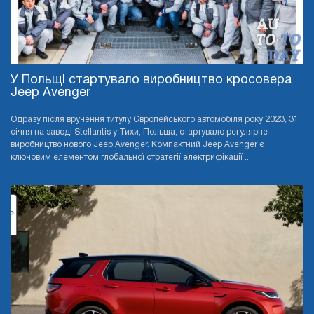
У Польщі стартувало виробництво кросовера
Jeep Avenger
Одразу після вручення титулу Європейського автомобіля року 2023, 31
січня на заводі Stellantis у Тихи, Польща, стартувало регулярне
виробництво нового Jeep Avenger. Компактний Jeep Avenger є
ключовим елементом глобальної стратегії електрифікації ...