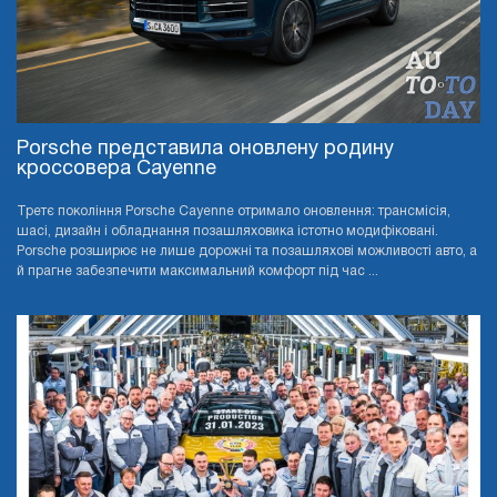
Porsche представила оновлену родину
кроссовера Cayenne
Третє покоління Porsche Cayenne отримало оновлення: трансмісія,
шасі, дизайн і обладнання позашляховика істотно модифіковані.
Porsche розширює не лише дорожні та позашляхові можливості авто, а
й прагне забезпечити максимальний комфорт під час ...