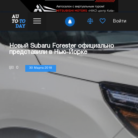
Войти
Новый Subaru Forester официально
представили в Нью-Йорке
0
30 Марта 2018