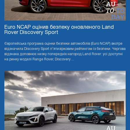
Euro NCAP оцінив безпеку оновленого Land
Rover Discovery Sport
Європейська програма оцінки безпеки автомобілів (Euro NCAP) вкотре
відзначила Discovery Sport п’ятизірковим рейтингом із безпеки. Чергова
відзнака доповнює низку попередніх нагород Land Rover: усі доступні
на ринку моделі Range Rover, Discovery ...