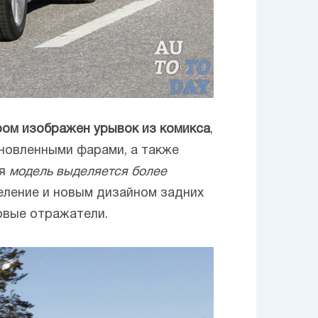
ром изображен урывок из комикса
,
новленными фарами, а также
ая
модель выделяется более
еление и новым дизайном задних
ловые отражатели.